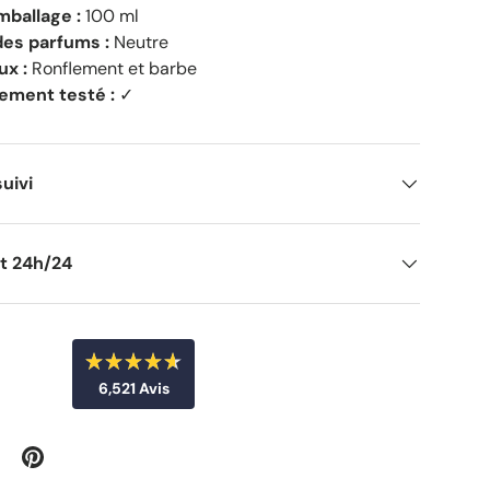
mballage :
100 ml
des parfums :
Neutre
ux :
Ronflement et barbe
ement testé :
✓
suivi
nt 24h/24
N
6,521
Avis
o
t
6
é
4
,
.
5
6
s