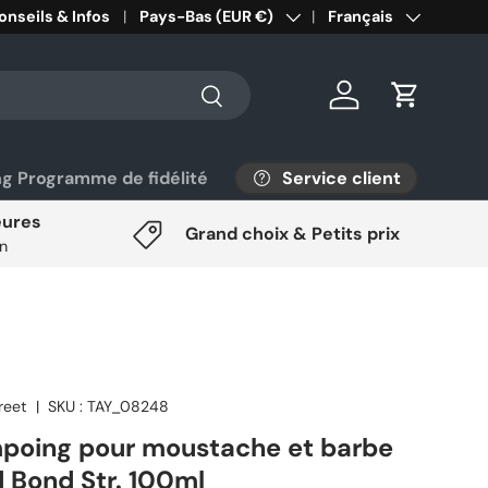
onseils & Infos
Pays/Région
Pays-Bas (EUR €)
Langue
Français
Rechercher
Se connecter
Panier
Service client
ng Programme de fidélité
eures
Grand choix & Petits prix
on
reet
|
SKU :
TAY_08248
poing pour moustache et barbe
d Bond Str. 100ml