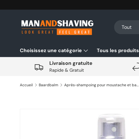
Aller au contenu
Recherche
Type de pro
Tout
Choisissez une catégorie
Tous les produits
Livraison gratuite
Rapide & Gratuit
Accueil
Baardbalm
Après-shampoing pour moustache et barbe Taylor of Old Bond Str. 100ml
Aller directement aux informations sur le produit