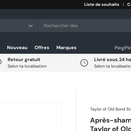
Liste de souhaits
C
r
duit
Nouveau
Offres
Marques
PingPi
Retour gratuit
Livré sous 24 h
Selon ta localisation
Selon ta localisati
Taylor of Old Bond St
Après-sham
Taylor of Ol