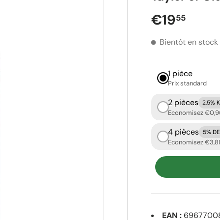
Prix réguli
€19
55
Bientôt en stock
1 pièce
Prix ​​standard
2 pièces
2,5% 
Economisez €0,9
4 pièces
5% D
Economisez €3,8
EAN :
6967700