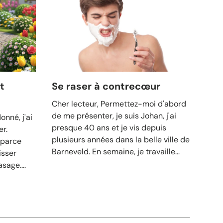
t
Se raser à contrecœur
7 c
bar
Cher lecteur, Permettez-moi d'abord
de me présenter, je suis Johan, j'ai
nné, j'ai
Bea
presque 40 ans et je vis depuis
er.
d’av
plusieurs années dans la belle ville de
 parce
gris
Barneveld. En semaine, je travaille...
isser
barb
sage....
et d
sage