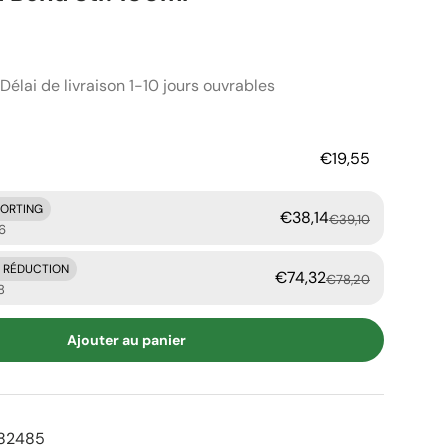
er
Délai de livraison 1-10 jours ouvrables
€19,55
KORTING
€38,14
€39,10
6
E RÉDUCTION
€74,32
€78,20
8
Ajouter au panier
82485