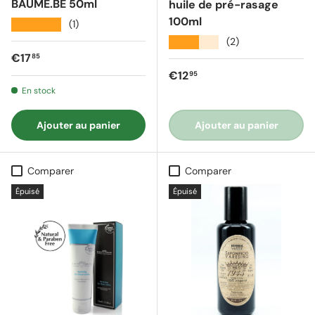
BAUME.BE 50ml
huile de pré-rasage
100ml
★★★★★
(1)
★★★★★
(2)
Prix régulier
€17
85
Prix régulier
€12
95
En stock
Ajouter au panier
Ajouter au panier
Comparer
Comparer
Épuisé
Épuisé