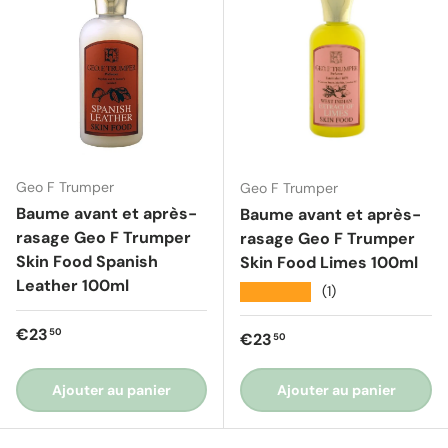
Geo F Trumper
Geo F Trumper
Baume avant et après-
Baume avant et après-
rasage Geo F Trumper
rasage Geo F Trumper
Skin Food Spanish
Skin Food Limes 100ml
Leather 100ml
★★★★★
(1)
Prix régulier
€23
50
Prix régulier
€23
50
Ajouter au panier
Ajouter au panier