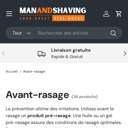
Aller au contenu
Se connec
Pani
Rechercher
Type de produit
Tout
Recherc
Livraison gratuite
Précédent
Sui
Rapide & Gratuit
Accueil
Avant-rasage
Avant-rasage
(36 produits)
La prévention ultime des irritations. Utilisez avant le
rasage un
produit pré-rasage
. Une huile ou un gel
pré-rasage assure des conditions de rasage optimales.