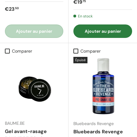
Prix régulier
€19
75
Prix régulier
€23
50
En stock
Ajouter au panier
Ajouter au panier
Comparer
Comparer
Épuisé
BAUME.BE
Bluebeards Revenge
Gel avant-rasage
Bluebeards Revenge