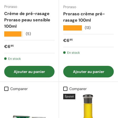
Proraso
Proraso
Crème de pré-rasage
Proraso crème pré-
Proraso peau sensible
rasage 100ml
100ml
★★★★★
(13)
★★★★★
(5)
Prix régulier
€6
95
Prix régulier
€6
95
En stock
En stock
Ajouter au panier
Ajouter au panier
Comparer
Comparer
Épuisé