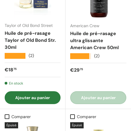
Taylor of Old Bond Street
American Crew
Huile de pré-rasage
Huile de pré-rasage
Taylor of Old Bond Str.
ultra glissante
30ml
American Crew 50ml
★★★★★
(2)
★★★★★
(2)
Prix régulier
€18
Prix régulier
€29
75
75
En stock
Ajouter au panier
Ajouter au panier
Comparer
Comparer
Épuisé
Épuisé