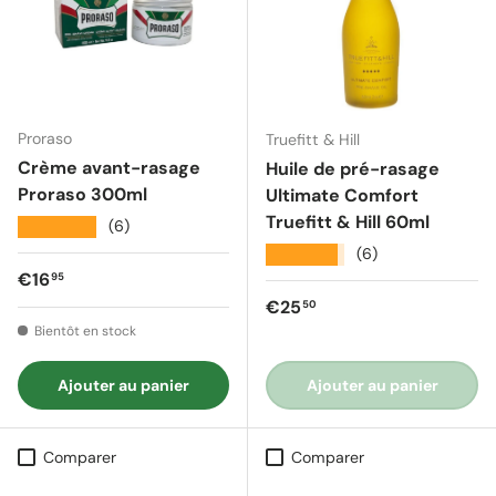
Proraso
Truefitt & Hill
Crème avant-rasage
Huile de pré-rasage
Proraso 300ml
Ultimate Comfort
Truefitt & Hill 60ml
★★★★★
(6)
★★★★★
(6)
Prix régulier
€16
95
Prix régulier
€25
50
Bientôt en stock
Ajouter au panier
Ajouter au panier
Comparer
Comparer