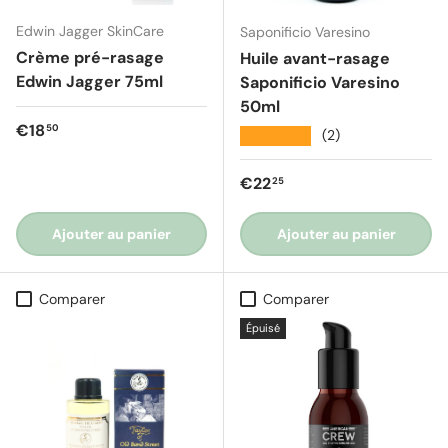
Edwin Jagger SkinCare
Saponificio Varesino
Crème pré-rasage
Huile avant-rasage
Edwin Jagger 75ml
Saponificio Varesino
50ml
Prix régulier
€18
50
★★★★★
(2)
Prix régulier
€22
25
Ajouter au panier
Ajouter au panier
Comparer
Comparer
Épuisé