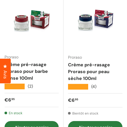
Proraso
Proraso
Crème pré-rasage
Crème pré-rasage
Cliquez pour ouvrir la fenêtre des avis
Proraso pour barbe
Proraso pour peau
Avis
dense 100ml
sèche 100ml
★★★★★
(2)
★★★★★
(4)
Prix régulier
€6
Prix régulier
€6
95
95
En stock
Bientôt en stock