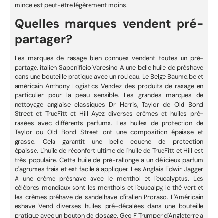
mince est peut-être légèrement moins.
Quelles marques vendent pré-
partager?
Les marques de rasage bien connues vendent toutes un pré-
partage. italien
Saponificio Varesino
A une belle huile de préshave
dans une bouteille pratique avec un rouleau. Le Belge
Baume.be
et
américain
Anthony Logistics
Vendez des produits de rasage en
particulier pour la peau sensible. Les grandes marques de
nettoyage anglaise classiques
Dr Harris
,
Taylor de Old Bond
Street
et
TrueFitt et Hill
Ayez diverses crèmes et huiles pré-
rasées avec différents parfums. Les huiles de protection de
Taylor ou Old Bond Street ont une composition épaisse et
grasse. Cela garantit une belle couche de protection
épaisse. L'huile de réconfort ultime de l'huile de TrueFitt et Hill est
très populaire. Cette huile de pré-rallonge a un délicieux parfum
d'agrumes frais et est facile à appliquer. Les Anglais
Edwin Jagger
A une crème préshave avec le menthol et l'eucalyptus. Les
célèbres mondiaux sont les menthols et l'euucalpy, le thé vert et
les crèmes préhave de sandelhave d'italien
Proraso
. L'Américain
eshave
Vend diverses huiles pré-décalées dans une bouteille
pratique avec un bouton de dosage. Geo F Trumper d'Angleterre a