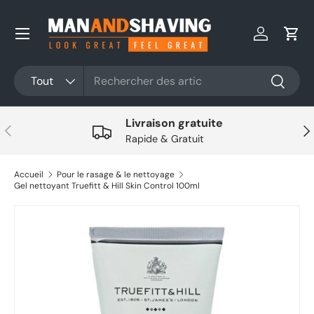
Aller au contenu
Se connec
Pani
Rechercher
Type de produit
Tout
Recherc
Livraison gratuite
Précédent
Sui
Rapide & Gratuit
Accueil
Pour le rasage & le nettoyage
Gel nettoyant Truefitt & Hill Skin Control 100ml
Aller directement aux informations sur le produit