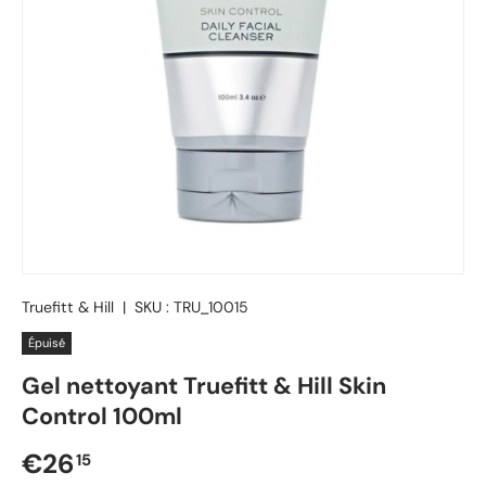
Truefitt & Hill
|
SKU :
TRU_10015
Épuisé
Gel nettoyant Truefitt & Hill Skin
Control 100ml
Prix régulier
€26
15