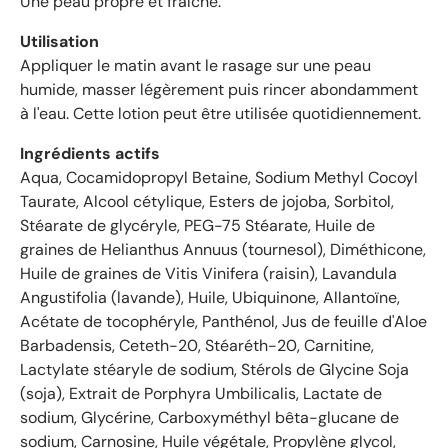
Une peau propre et fraîche.
n
e
Utilisation
d
Appliquer le matin avant le rasage sur une peau
e
humide, masser légèrement puis rincer abondamment
4
à l'eau. Cette lotion peut être utilisée quotidiennement.
.
6
Ingrédients actifs
é
Aqua, Cocamidopropyl Betaine, Sodium Methyl Cocoyl
t
Taurate, Alcool cétylique, Esters de jojoba, Sorbitol,
o
Stéarate de glycéryle, PEG-75 Stéarate, Huile de
i
graines de Helianthus Annuus (tournesol), Diméthicone,
l
Huile de graines de Vitis Vinifera (raisin), Lavandula
e
Angustifolia (lavande), Huile, Ubiquinone, Allantoïne,
s
Acétate de tocophéryle, Panthénol, Jus de feuille d'Aloe
s
Barbadensis, Ceteth-20, Stéaréth-20, Carnitine,
u
r
Lactylate stéaryle de sodium, Stérols de Glycine Soja
5
(soja), Extrait de Porphyra Umbilicalis, Lactate de
p
sodium, Glycérine, Carboxyméthyl bêta-glucane de
a
sodium, Carnosine, Huile végétale, Propylène glycol,