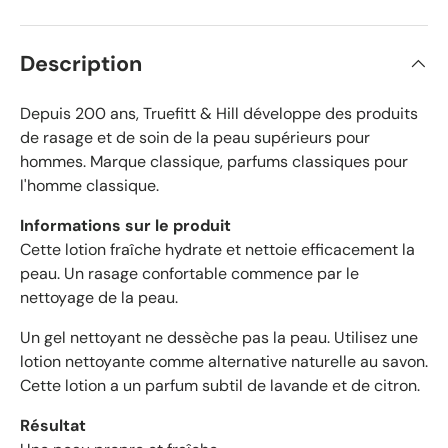
s
e
v
s
é
Description
r
i
f
Depuis 200 ans, Truefitt & Hill développe des produits
i
de rasage et de soin de la peau supérieurs pour
é
hommes. Marque classique, parfums classiques pour
s
l'homme classique.
a
v
Informations sur le produit
e
Cette lotion fraîche hydrate et nettoie efficacement la
c
peau. Un rasage confortable commence par le
u
nettoyage de la peau.
n
e
Un gel nettoyant ne dessèche pas la peau. Utilisez une
m
lotion nettoyante comme alternative naturelle au savon.
o
Cette lotion a un parfum subtil de lavande et de citron.
y
e
Résultat
n