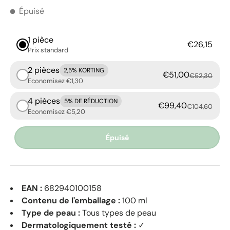
Épuisé
1 pièce
€26,15
Prix ​​standard
2 pièces
2,5% KORTING
€51,00
€52,30
Economisez €1,30
4 pièces
5% DE RÉDUCTION
€99,40
€104,60
Economisez €5,20
Épuisé
EAN :
682940100158
Contenu de l'emballage :
100 ml
Type de peau :
Tous types de peau
Dermatologiquement testé :
✓