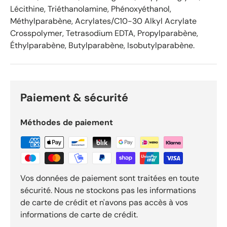
r
Lécithine, Triéthanolamine, Phénoxyéthanol,
O
Méthylparabène, Acrylates/C10-30 Alkyl Acrylate
k
Crosspolymer, Tetrasodium EDTA, Propylparabène,
e
Éthylparabène, Butylparabène, Isobutylparabène.
n
d
o
R
e
Paiement & sécurité
v
i
Méthodes de paiement
e
w
s
Vos données de paiement sont traitées en toute
sécurité. Nous ne stockons pas les informations
de carte de crédit et n'avons pas accès à vos
informations de carte de crédit.