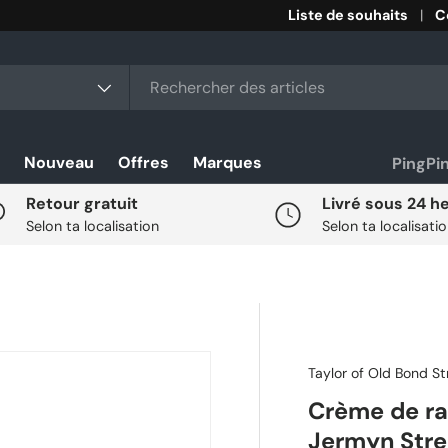
Liste de souhaits
C
r
duit
Nouveau
Offres
Marques
PingPi
Retour gratuit
Livré sous 24 h
Selon ta localisation
Selon ta localisati
Taylor of Old Bond St
Crème de ras
Jermyn Stre