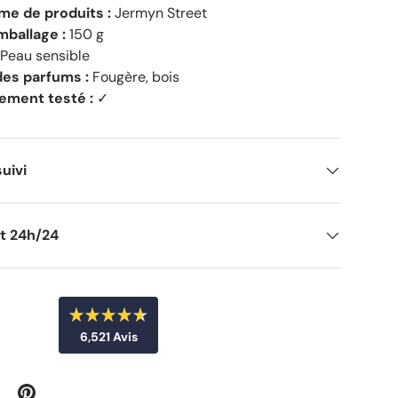
e de produits :
Jermyn Street
mballage :
150 g
Peau sensible
des parfums :
Fougère, bois
ement testé :
✓
suivi
nt 24h/24
N
6,521
Avis
o
t
6
é
4
,
.