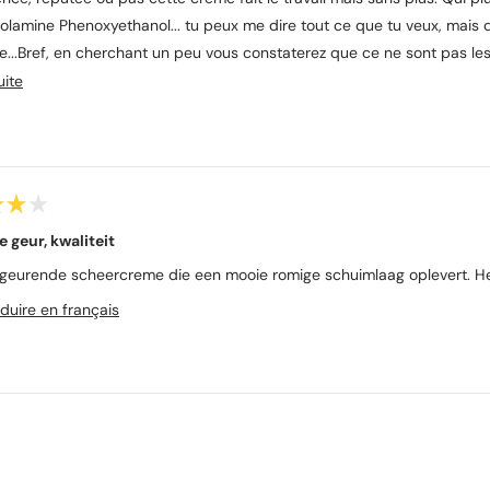
olamine Phenoxyethanol... tu peux me dire tout ce que tu veux, mais qua
e...Bref, en cherchant un peu vous constaterez que ce ne sont pas les
aving. Pour des prix similaires ou - nettement - inférieurs. Et même e
E
uite
n
s
a
v
o
e geur, kwaliteit
i
r
k geurende scheercreme die een mooie romige schuimlaag oplevert. Het
p
duire en français
l
u
s
s
Chargement...
u
r