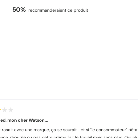
50%
recommanderaient ce produit
Chargement...
ed, mon cher Watson...
se rasait avec une marque, ça se saurait... et si "le consommateur" n'ét
ence, réputée ou pas cette crème fait le travail mais sans plus. Qui p