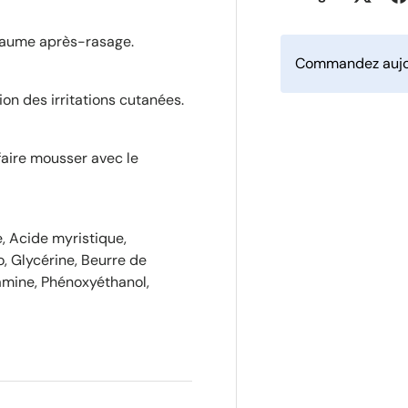
 baume après-rasage.
Commandez aujou
ion des irritations cutanées.
faire mousser avec le
e, Acide myristique,
, Glycérine, Beurre de
amine, Phénoxyéthanol,