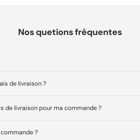
c
e
t
a
Nos quetions fréquentes
v
i
s
ais de livraison ?
ais de livraison pour ma commande ?
ma commande ?