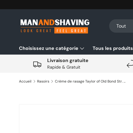
Aller au contenu
Recherche
Type de pro
Tout
Choisissez une catégorie
Tous les produits
Livraison gratuite
Rapide & Gratuit
Accueil
Rasoirs
Crème de rasage Taylor of Old Bond Str. Jermyn Street 150gr
Aller directement aux informations sur le produit