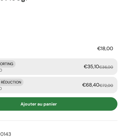
er
€18,00
KORTING
€35,10
€36,00
90
E RÉDUCTION
€68,40
€72,00
0
Ajouter au panier
0143