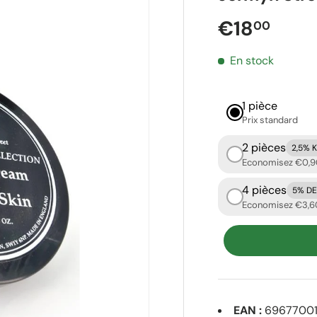
Prix réguli
€18
00
En stock
1 pièce
Prix ​​standard
2 pièces
2,5% 
Economisez €0,
4 pièces
5% D
Economisez €3,6
EAN :
69677001