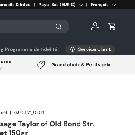
onseils & Infos
Pays/Région
Pays-Bas (EUR €)
Langue
Français
Rechercher
Se connecter
Panier
Service client
ng Programme de fidélité
eures
Grand choix & Petits prix
on
reet
|
SKU :
TAY_01014
age Taylor of Old Bond Str.
et 150gr