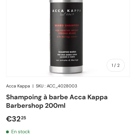
de
1
/
2
Acca Kappa
|
SKU :
ACC_4028003
Shampoing à barbe Acca Kappa
Barbershop 200ml
Prix régulier
€32
25
En stock