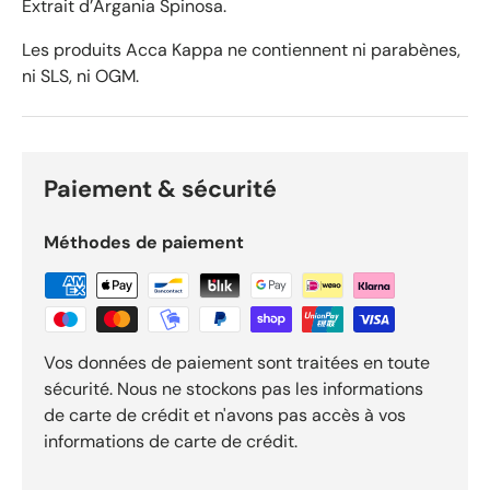
Extrait d’Argania Spinosa.
O
k
Les produits Acca Kappa ne contiennent ni parabènes,
e
ni SLS, ni OGM.
n
d
o
R
Paiement & sécurité
e
v
i
Méthodes de paiement
e
w
s
Vos données de paiement sont traitées en toute
sécurité. Nous ne stockons pas les informations
de carte de crédit et n'avons pas accès à vos
informations de carte de crédit.