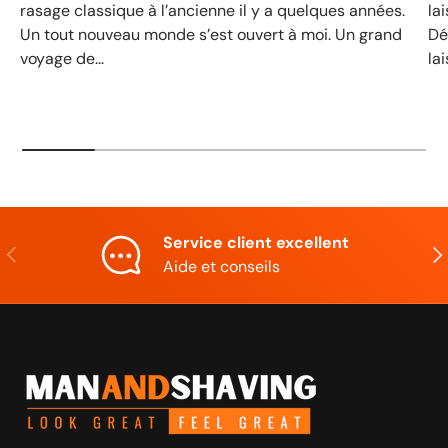
rasage classique à l’ancienne il y a quelques années.
la
Un tout nouveau monde s’est ouvert à moi. Un grand
Dé
voyage de...
lai
Service client excellent
Précédent
Sui
Aide et conseils