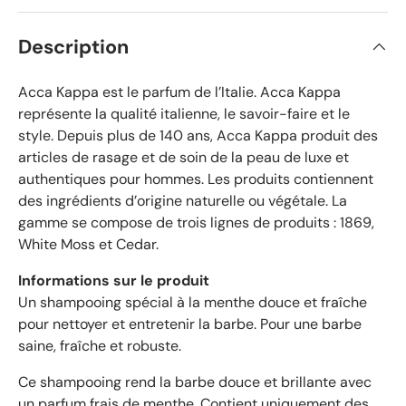
v
s
é
Description
r
i
f
Acca Kappa est le parfum de l’Italie. Acca Kappa
i
représente la qualité italienne, le savoir-faire et le
é
style. Depuis plus de 140 ans, Acca Kappa produit des
s
articles de rasage et de soin de la peau de luxe et
a
authentiques pour hommes. Les produits contiennent
v
des ingrédients d’origine naturelle ou végétale. La
e
gamme se compose de trois lignes de produits : 1869,
c
White Moss et Cedar.
u
n
Informations sur le produit
e
Un shampooing spécial à la menthe douce et fraîche
m
pour nettoyer et entretenir la barbe. Pour une barbe
o
saine, fraîche et robuste.
y
e
Ce shampooing rend la barbe douce et brillante avec
n
un parfum frais de menthe. Contient uniquement des