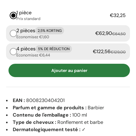
1 pièce
€32,25
Prix ​​standard
2 pièces
2,5% KORTING
€62,90
€64,50
Economisez €1,60
4 pièces
5% DE RÉDUCTION
€122,56
€129,00
Economisez €6,44
Ajouter au panier
EAN :
8008230404201
Parfum et gamme de produits :
Barbier
Contenu de l'emballage :
100 ml
Type de cheveux :
Ronflement et barbe
Dermatologiquement testé :
✓