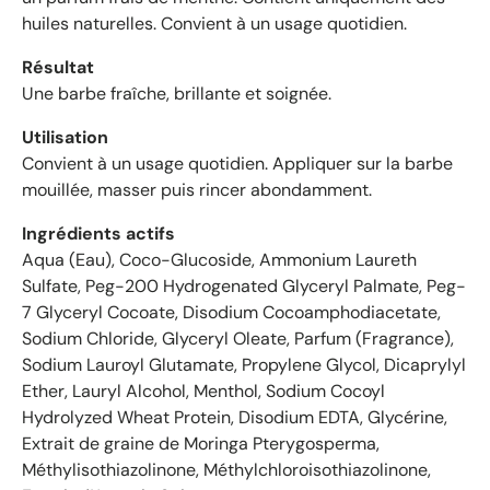
n
huiles naturelles. Convient à un usage quotidien.
e
d
Résultat
e
Une barbe fraîche, brillante et soignée.
4
.
Utilisation
6
Convient à un usage quotidien. Appliquer sur la barbe
é
mouillée, masser puis rincer abondamment.
t
o
Ingrédients actifs
i
Aqua (Eau), Coco-Glucoside, Ammonium Laureth
l
Sulfate, Peg-200 Hydrogenated Glyceryl Palmate, Peg-
e
7 Glyceryl Cocoate, Disodium Cocoamphodiacetate,
s
Sodium Chloride, Glyceryl Oleate, Parfum (Fragrance),
s
Sodium Lauroyl Glutamate, Propylene Glycol, Dicaprylyl
u
r
Ether, Lauryl Alcohol, Menthol, Sodium Cocoyl
5
Hydrolyzed Wheat Protein, Disodium EDTA, Glycérine,
p
Extrait de graine de Moringa Pterygosperma,
a
Méthylisothiazolinone, Méthylchloroisothiazolinone,
r