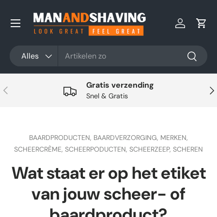
Ga naar inhoud
Inloggen
Win
Zoeken
Productsoort
Alles
Zoeken
Gratis verzending
Vorige
Vol
Snel & Gratis
BAARDPRODUCTEN,
BAARDVERZORGING,
MERKEN,
SCHEERCRÈME,
SCHEERPODUCTEN,
SCHEERZEEP,
SCHEREN
Wat staat er op het etiket
van jouw scheer- of
baardproduct?