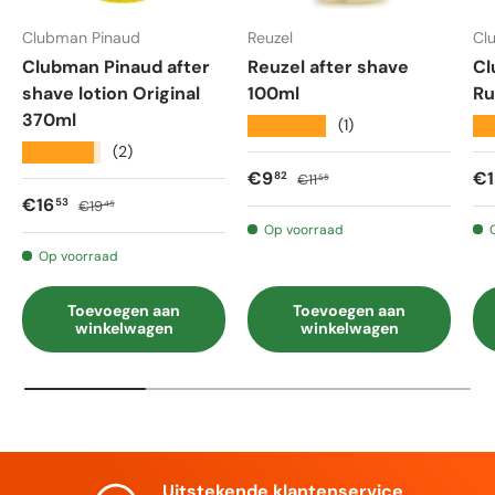
Clubman Pinaud
Reuzel
Cl
Clubman Pinaud after
Reuzel after shave
Cl
shave lotion Original
100ml
Ru
370ml
★★★★★
★
(1)
★★★★★
(2)
Verkoopprijs
Reguliere prijs
Ve
€9
€1
82
€11
55
Verkoopprijs
Reguliere prijs
€16
53
€19
45
Op voorraad
Op voorraad
Toevoegen aan
Toevoegen aan
winkelwagen
winkelwagen
Uitstekende klantenservice