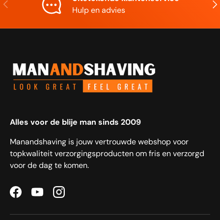
Vorige
Vol
Hulp en advies
Alles voor de blije man sinds 2009
Manandshaving is jouw vertrouwde webshop voor
topkwaliteit verzorgingsproducten om fris en verzorgd
voor de dag te komen.
Facebook
YouTube
Instagram