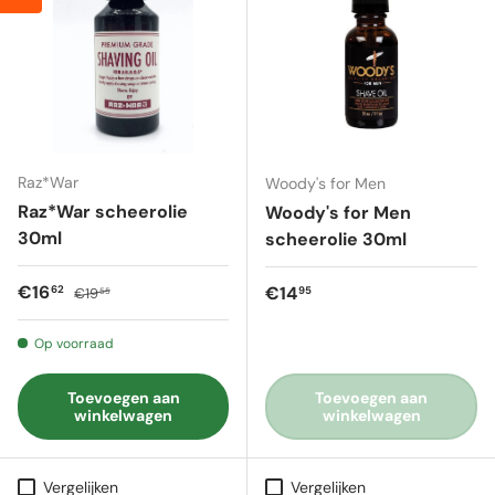
Raz*War
Woody's for Men
Raz*War scheerolie
Woody's for Men
30ml
scheerolie 30ml
Verkoopprijs
Reguliere prijs
€16
Reguliere prijs
€14
62
95
€19
55
Op voorraad
Toevoegen aan
Toevoegen aan
winkelwagen
winkelwagen
Vergelijken
Vergelijken