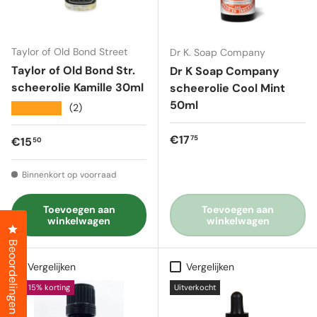
Taylor of Old Bond Street
Dr K. Soap Company
Taylor of Old Bond Str.
Dr K Soap Company
scheerolie Kamille 30ml
scheerolie Cool Mint
50ml
★★★★★
(2)
Reguliere prijs
€17
75
Reguliere prijs
€15
50
Binnenkort op voorraad
Toevoegen aan
Toevoegen aan
winkelwagen
winkelwagen
Klik om het dialoogvenster met beoordelingen te openen
Beoordelingen
Vergelijken
Vergelijken
15% korting
Uitverkocht