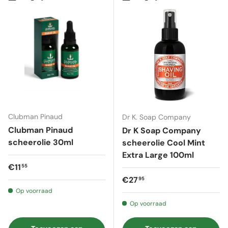
Clubman Pinaud
Dr K. Soap Company
Clubman Pinaud
Dr K Soap Company
scheerolie 30ml
scheerolie Cool Mint
Extra Large 100ml
Reguliere prijs
€11
55
Reguliere prijs
€27
95
Op voorraad
Op voorraad