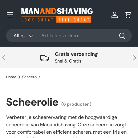
Ga naar inhoud
Inloggen
Win
Zoeken
Productsoort
Alles
Zoeken
Gratis verzending
Vorige
Vol
Snel & Gratis
Home
Scheerolie
Scheerolie
(6 producten)
Verbeter je scheerervaring met de hoogwaardige
scheerolie van Manandshaving. Onze scheerolie zorgt
voor comfortabel en efficiënt scheren, met een fris en