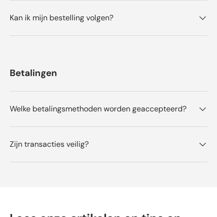
w
t
r
a
w
Kan ik mijn bestelling volgen?
s
a
d
n
s
e
u
n
t
i
l
t
e
i
i
t
g
n
n
Betalingen
.
u
g
t
t
i
g
Welke betalingsmethoden worden geaccepteerd?
.
Zijn transacties veilig?