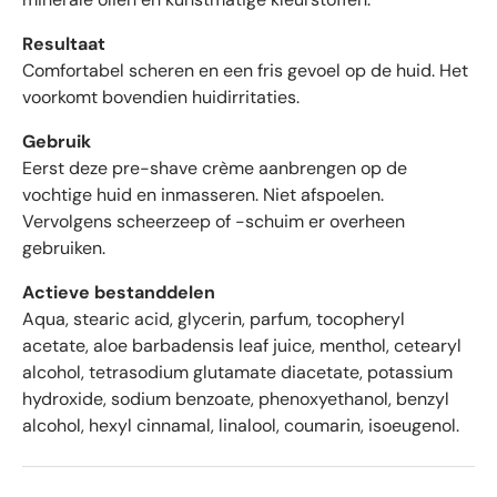
e
n
Resultaat
m
Comfortabel scheren en een fris gevoel op de huid. Het
e
voorkomt bovendien huidirritaties.
t
g
Gebruik
e
Eerst deze pre-shave crème aanbrengen op de
m
vochtige huid en inmasseren. Niet afspoelen.
i
Vervolgens scheerzeep of -schuim er overheen
d
gebruiken.
d
e
Actieve bestanddelen
l
Aqua, stearic acid, glycerin, parfum, tocopheryl
d
acetate, aloe barbadensis leaf juice, menthol, cetearyl
4
alcohol, tetrasodium glutamate diacetate, potassium
.
hydroxide, sodium benzoate, phenoxyethanol, benzyl
6
alcohol, hexyl cinnamal, linalool, coumarin, isoeugenol.
s
t
e