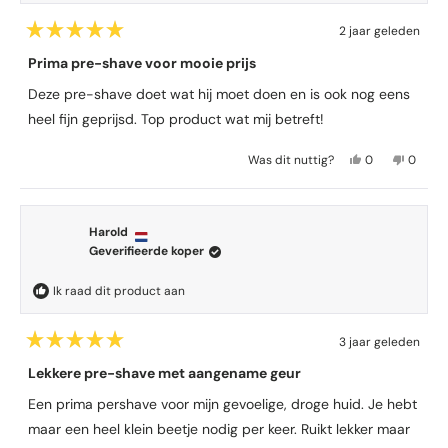
r
v
r
e
2 jaar geleden
n
e
B
s
n
e
Prima pre-shave voor mooie prijs
t
o
e
o
r
Deze pre-shave doet wat hij moet doen en is ook nog eens
r
)
d
heel fijn geprijsd. Top product wat mij betreft!
e
e
l
J
N
Was dit nuttig?
0
0
d
a
m
e
m
m
,
e
e
e
e
d
n
,
n
t
e
s
d
s
5
Harold
z
e
e
e
v
Geverifieerde koper
a
e
n
z
n
n
b
h
e
h
d
e
e
b
e
Ik raad dit product aan
e
o
b
e
b
5
o
b
o
b
s
r
e
o
e
t
3 jaar geleden
d
n
r
n
e
B
r
e
j
d
n
e
Lekkere pre-shave met aangename geur
r
o
l
a
e
e
e
o
i
g
l
e
Een prima pershave voor mijn gevoelige, droge huid. Je hebt
n
r
n
e
i
g
d
maar een heel klein beetje nodig per keer. Ruikt lekker maar
g
s
n
e
e
v
t
g
s