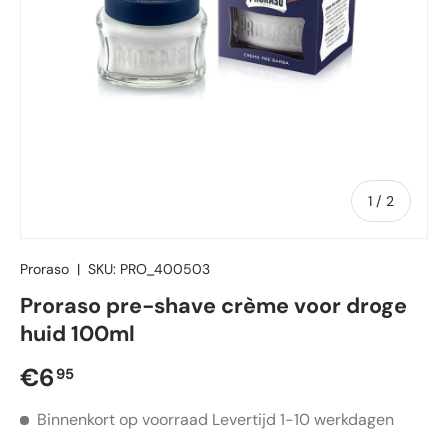
van
1
/
2
Proraso
|
SKU:
PRO_400503
Proraso pre-shave crème voor droge
huid 100ml
Reguliere prijs
€6
95
Binnenkort op voorraad
Levertijd 1-10 werkdagen