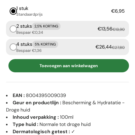
1 stuk
€6,95
Standaardprijs
2 stuks
2,5% KORTING
€13,56
€13,90
Bespaar €0,34
4 stuks
5% KORTING
€26,44
€27,80
Bespaar €1,36
Toevoegen aan winkelwagen
EAN :
8004395009039
Geur en productlijn :
Bescherming & Hydratatie -
Droge huid
Inhoud verpakking :
100ml
Type huid :
Normale tot droge huid
Dermatologisch getest :
✓