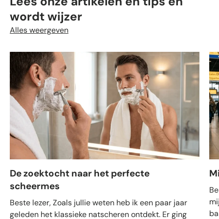
Lees onze artikelen en tips en
wordt wijzer
Alles weergeven
De zoektocht naar het perfecte
M
scheermes
Be
mi
Beste lezer, Zoals jullie weten heb ik een paar jaar
ba
geleden het klassieke natscheren ontdekt. Er ging