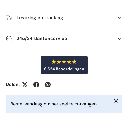
Levering en tracking
24u/24 klantenservice
B
6,524
Beoordelingen
e
o
6
o
r
,
Delen:
d
5
e
e
2
l
Sluiten
d
4
Bestel vandaag om het snel te ontvangen!
m
g
e
t
e
4
v
.
6
e