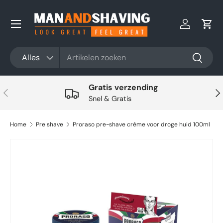
Ga naar inhoud
Inloggen
Win
Zoeken
Productsoort
Alles
Zoeken
Gratis verzending
Vorige
Vol
Snel & Gratis
Home
Pre shave
Proraso pre-shave crème voor droge huid 100ml
Ga direct naar productinformatie