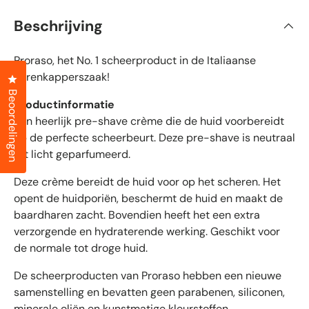
v
r
a
Beschrijving
n
i
d
e
f
5
Proraso, het No. 1 scheerproduct in de Italiaanse
i
s
t
e
herenkapperszaak!
Klik om het dialoogvenster met beoordelingen te openen
e
e
r
Beoordelingen
r
Productinformatie
r
e
Een heerlijk pre-shave crème die de huid voorbereidt
d
n
e
op de perfecte scheerbeurt. Deze pre-shave is neutraal
b
tot licht geparfumeerd.
e
Deze crème bereidt de huid voor op het scheren. Het
o
o
opent de huidporiën, beschermt de huid en maakt de
r
baardharen zacht. Bovendien heeft het een extra
d
verzorgende en hydraterende werking. Geschikt voor
e
de normale tot droge huid.
l
i
De scheerproducten van Proraso hebben een nieuwe
n
samenstelling en bevatten geen parabenen, siliconen,
g
minerale oliën en kunstmatige kleurstoffen.