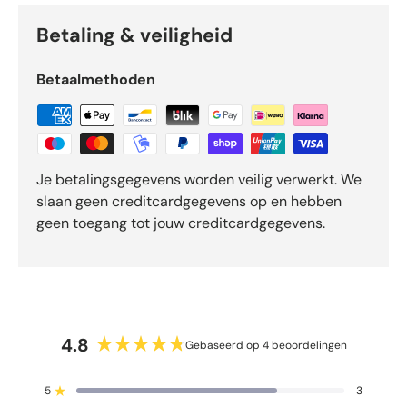
r
r
Betaling & veiligheid
e
n
Betaalmethoden
v
a
n
d
e
Je betalingsgegevens worden veilig verwerkt. We
5
slaan geen creditcardgegevens op en hebben
d
geen toegang tot jouw creditcardgegevens.
o
o
r
O
k
e
4.8
n
Gebaseerd op 4 beoordelingen
B
d
e
o
5
3
o
Beoordeeld met van de 5 sterren
-