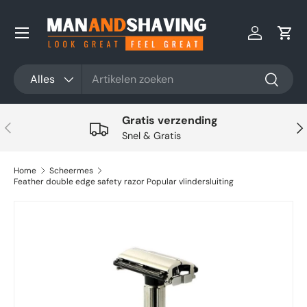
Ga naar inhoud
Inloggen
Win
Zoeken
Productsoort
Alles
Zoeken
Gratis verzending
Vorige
Vol
Snel & Gratis
Home
Scheermes
Feather double edge safety razor Popular vlindersluiting
Ga direct naar productinformatie