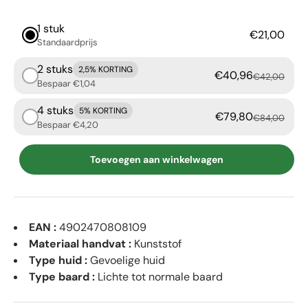
1 stuk
€21,00
Standaardprijs
2 stuks
2,5% KORTING
€40,96
€42,00
Bespaar €1,04
4 stuks
5% KORTING
€79,80
€84,00
Bespaar €4,20
Toevoegen aan winkelwagen
EAN :
4902470808109
Materiaal handvat :
Kunststof
Type huid :
Gevoelige huid
Type baard :
Lichte tot normale baard