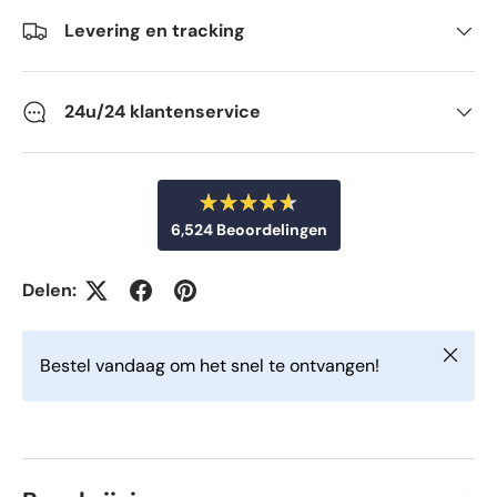
Levering en tracking
24u/24 klantenservice
B
6,524
Beoordelingen
e
o
6
o
r
,
Delen:
d
5
e
e
2
l
Sluiten
d
4
Bestel vandaag om het snel te ontvangen!
m
g
e
t
e
4
v
.
6
e
v
r
a