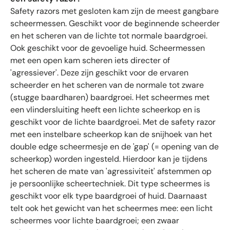
n
Safety razors met gesloten kam zijn de meest gangbare
m
scheermessen. Geschikt voor de beginnende scheerder
e
t
en het scheren van de lichte tot normale baardgroei.
g
Ook geschikt voor de gevoelige huid. Scheermessen
e
met een open kam scheren iets directer of
m
'agressiever'. Deze zijn geschikt voor de ervaren
i
scheerder en het scheren van de normale tot zware
d
(stugge baardharen) baardgroei. Het scheermes met
d
een vlindersluiting heeft een lichte scheerkop en is
e
geschikt voor de lichte baardgroei. Met de safety razor
l
met een instelbare scheerkop kan de snijhoek van het
d
double edge scheermesje en de 'gap' (= opening van de
4
scheerkop) worden ingesteld. Hierdoor kan je tijdens
.
6
het scheren de mate van 'agressiviteit' afstemmen op
s
je persoonlijke scheertechniek. Dit type scheermes is
t
geschikt voor elk type baardgroei of huid. Daarnaast
e
telt ook het gewicht van het scheermes mee: een licht
r
scheermes voor lichte baardgroei; een zwaar
r