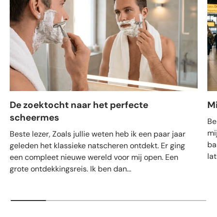
De zoektocht naar het perfecte
M
scheermes
Be
mi
Beste lezer, Zoals jullie weten heb ik een paar jaar
ba
geleden het klassieke natscheren ontdekt. Er ging
la
een compleet nieuwe wereld voor mij open. Een
grote ontdekkingsreis. Ik ben dan...