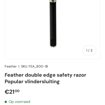
van
1
/
3
Feather
|
SKU:
FEA_800-1B
Feather double edge safety razor
Popular vlindersluiting
Reguliere prijs
€21
00
Op voorraad