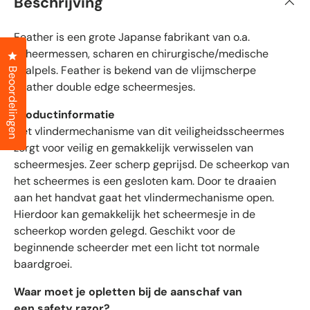
Beschrijving
n
i
d
e
f
5
Feather is een grote Japanse fabrikant van o.a.
i
s
t
e
scheermessen, scharen en chirurgische/medische
Klik om het dialoogvenster met beoordelingen te openen
e
e
scalpels. Feather is bekend van de vlijmscherpe
r
Beoordelingen
r
r
Feather double edge scheermesjes.
e
d
n
e
Productinformatie
b
Het vlindermechanisme van dit veiligheidsscheermes
e
zorgt voor veilig en gemakkelijk verwisselen van
o
scheermesjes. Zeer scherp geprijsd. De scheerkop van
o
het scheermes is een gesloten kam. Door te draaien
r
aan het handvat gaat het vlindermechanisme open.
d
Hierdoor kan gemakkelijk het scheermesje in de
e
scheerkop worden gelegd. Geschikt voor de
l
beginnende scheerder met een licht tot normale
i
baardgroei.
n
g
Waar moet je opletten bij de aanschaf van
e
een safety razor?