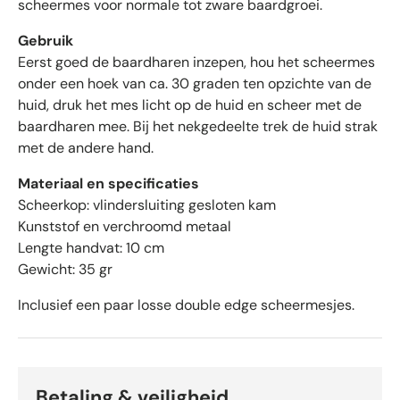
scheermes voor normale tot zware baardgroei.
e
n
Gebruik
v
Eerst goed de baardharen inzepen, hou het scheermes
a
onder een hoek van ca. 30 graden ten opzichte van de
n
huid, druk het mes licht op de huid en scheer met de
d
baardharen mee. Bij het nekgedeelte trek de huid strak
e
met de andere hand.
5
d
Materiaal en specificaties
o
Scheerkop: vlindersluiting gesloten kam
o
Kunststof en verchroomd metaal
r
Lengte handvat: 10 cm
O
Gewicht: 35 gr
k
e
Inclusief een paar losse double edge scheermesjes.
n
d
o
-
b
Betaling & veiligheid