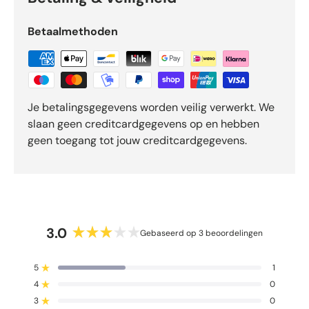
e
o
Betaalmethoden
o
r
d
e
l
Je betalingsgegevens worden veilig verwerkt. We
i
slaan geen creditcardgegevens op en hebben
n
geen toegang tot jouw creditcardgegevens.
g
e
n
3.0
Gebaseerd op 3 beoordelingen
B
e
5
1
o
Beoordeeld met van de 5 sterren
4
o
0
Beoordeeld met van de 5 sterren
r
3
0
Beoordeeld met van de 5 sterren
T
T
T
T
T