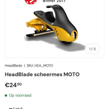
van
1
/
5
HeadBlade
|
SKU:
HEA_MOTO
HeadBlade scheermes MOTO
Reguliere prijs
€24
50
Op voorraad
1 stuk