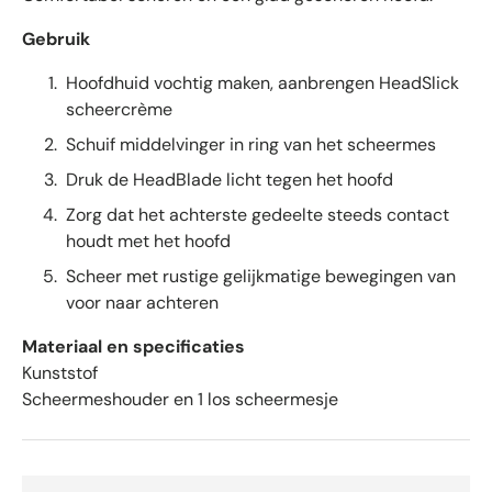
e
Gebruik
m
i
Hoofdhuid vochtig maken, aanbrengen HeadSlick
d
scheercrème
d
Schuif middelvinger in ring van het scheermes
e
l
Druk de HeadBlade licht tegen het hoofd
d
Zorg dat het achterste gedeelte steeds contact
4
houdt met het hoofd
.
6
Scheer met rustige gelijkmatige bewegingen van
s
voor naar achteren
t
e
Materiaal en specificaties
r
Kunststof
r
Scheermeshouder en 1 los scheermesje
e
n
v
a