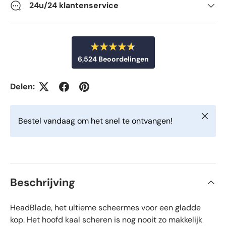
24u/24 klantenservice
B
6,524
Beoordelingen
e
o
6
o
r
,
Delen:
d
5
e
e
2
l
Sluiten
d
4
Bestel vandaag om het snel te ontvangen!
m
g
e
t
e
4
v
.
6
e
v
r
a
Beschrijving
n
i
d
e
f
5
HeadBlade, het ultieme scheermes voor een gladde
i
s
t
e
kop. Het hoofd kaal scheren is nog nooit zo makkelijk
e