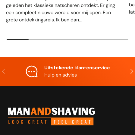
ba
geleden het klassieke natscheren ontdekt. Er ging
la
een compleet nieuwe wereld voor mij open. Een
grote ontdekkingsreis. Ik ben dan...
Uitstekende klantenservice
Vorige
Vol
Hulp en advies