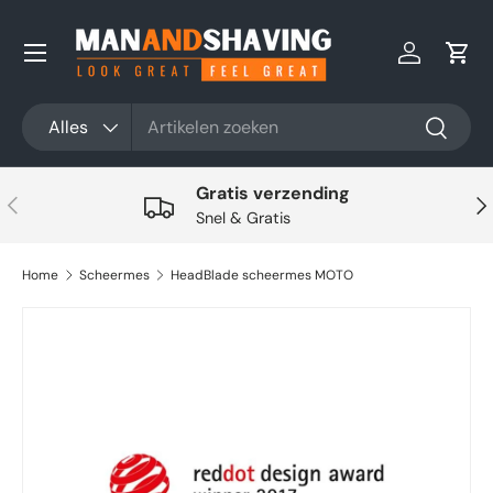
Ga naar inhoud
Inloggen
Win
Zoeken
Productsoort
Alles
Zoeken
Gratis verzending
Vorige
Vol
Snel & Gratis
Home
Scheermes
HeadBlade scheermes MOTO
Ga direct naar productinformatie