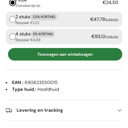
€24,50
Standaardprijs
2 stuks
2,5% KORTING
€47,78
€49,00
Bespaar €1,22
4 stuks
5% KORTING
€93,12
€98,00
Bespaar €4,88
Toevoegen aan winkelwagen
EAN :
690623550015
Type huid :
Hoofdhuid
Levering en tracking