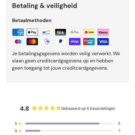
n
Betaling & veiligheid
d
e
Betaalmethoden
5
d
o
o
r
Je betalingsgegevens worden veilig verwerkt. We
O
slaan geen creditcardgegevens op en hebben
k
geen toegang tot jouw creditcardgegevens.
e
n
d
o
-
b
4.8
Gebaseerd op 6 beoordelingen
e
B
o
e
o
5
5
o
Beoordeeld met van de 5 sterren
r
4
o
1
Beoordeeld met van de 5 sterren