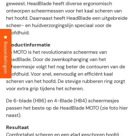
e
geweest. HeadBlade heeft diverse ergonomisch
r
r
r
ontworpen scheermessen voor het kaal scheren van
e
d
n
het hoofd. Daarnaast heeft HeadBlade een uitgebreide
e
scheer- en huidverzorgingslijn speciaal voor de
b
hoofdhuid.
e
Klik om het dialoogvenster met beoordelingen te openen
o
Beoordelingen
Productinformatie
o
De MOTO is het revolutionaire scheermes van
r
HeadBlade. Door de zwenkophanging van het
d
scheermesje volgt het nog beter de contouren van de
e
hoofdhuid. Voor snel, eenvoudig en efficiënt kaal
l
scheren van het hoofd. De stevige rubberen ring zorgt
i
voor extra grip tijdens het scheren.
n
g
De 6-blade (HB6) en 4-Blade (HB4) scheermesjes
e
passen het beste op de HeadBlade MOTO (zie foto hier
n
naast).
m
e
Resultaat
t
Comfortabel scheren en een glad geschoren hoofd.
g