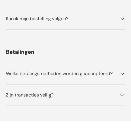
u
n
t
i
t
e
i
t
Kan ik mijn bestelling volgen?
g
n
.
u
t
t
i
g
.
Betalingen
Welke betalingsmethoden worden geaccepteerd?
Zijn transacties veilig?