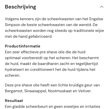
r
a
Beschrijving
n
i
d
e
f
5
Volgens kenners zijn de scheerkwasten van het Engelse
i
s
t
e
Simpson de beste scheerkwasten van de wereld. De
e
e
scheerkwasten worden nog steeds op traditionele wijze
r
r
r
met de hand gefabriceerd.
e
d
n
e
Productinformatie
b
Een zeer effectieve pre shave olie die de huid
e
optimaal voorbereidt op het scheren. Het beschermt
o
de huid, maakt de baardharen zacht en tegelijkertijd
o
hydrateert en conditioneert het de huid tijdens het
r
scheren.
d
e
Deze pre shave olie heeft een lichte kruidige geur van
l
Bergamot, Sinaasappel, Nootmuskaat en Vetiver.
i
n
Resultaat
g
Een gladde scheerbeurt en geen sneetjes en irritaties