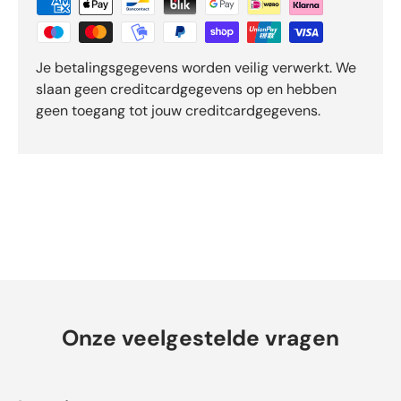
r
e
n
Je betalingsgegevens worden veilig verwerkt. We
v
slaan geen creditcardgegevens op en hebben
a
geen toegang tot jouw creditcardgegevens.
n
d
e
5
d
o
o
r
O
k
e
n
Onze veelgestelde vragen
d
o
-