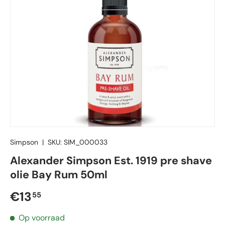
Simpson
|
SKU:
SIM_000033
Alexander Simpson Est. 1919 pre shave
olie Bay Rum 50ml
Reguliere prijs
€13
55
Op voorraad