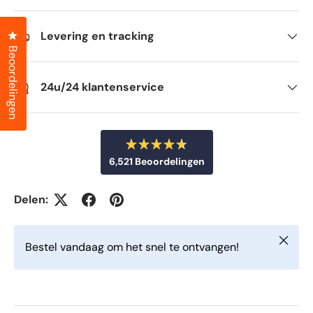
Klik om het dialoogvenster met beoordelingen te openen
Levering en tracking
Beoordelingen
24u/24 klantenservice
B
6,521
Beoordelingen
e
o
6
o
r
,
Delen:
d
5
e
e
2
l
Sluiten
d
1
Bestel vandaag om het snel te ontvangen!
m
g
e
t
e
4
v
.
6
e
v