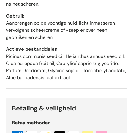
e
na het scheren.
n
m
Gebruik
e
Aanbrengen op de vochtige huid, licht inmasseren,
t
vervolgens scheercrème of -zeep er over heen
g
gebruiken en scheren.
e
m
Actieve bestanddelen
i
Ricinus communis seed oil, Helianthus annuus seed oil,
d
Olea europaea fruit oil, Caprylic/ capric triglyceride,
d
Parfum Deodorant, Glycine soja oil, Tocopheryl acetate,
e
Aloe barbadensis leaf extract.
l
d
4
.
6
Betaling & veiligheid
s
t
Betaalmethoden
e
r