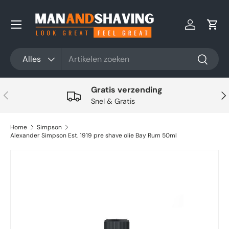
Ga naar inhoud
Inloggen
Win
Zoeken
Productsoort
Alles
Zoeken
Gratis verzending
Vorige
Vol
Snel & Gratis
Home
Simpson
Alexander Simpson Est. 1919 pre shave olie Bay Rum 50ml
Ga direct naar productinformatie