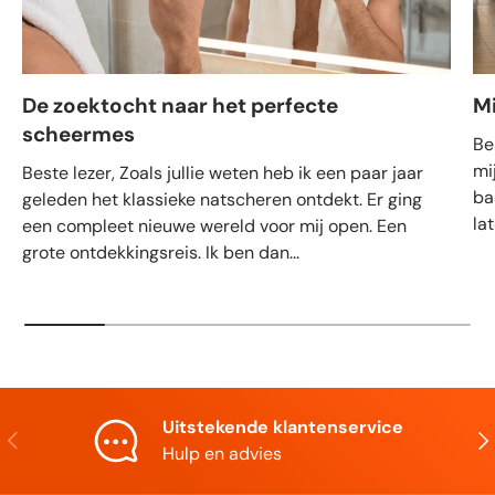
De zoektocht naar het perfecte
M
scheermes
Be
mi
Beste lezer, Zoals jullie weten heb ik een paar jaar
ba
geleden het klassieke natscheren ontdekt. Er ging
la
een compleet nieuwe wereld voor mij open. Een
grote ontdekkingsreis. Ik ben dan...
Uitstekende klantenservice
Vorige
Vol
Hulp en advies