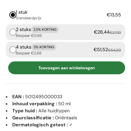
1 stuk
€13,55
Standaardprijs
2 stuks
2,5% KORTING
€26,44
€27,10
Bespaar €0,66
4 stuks
5% KORTING
€51,52
€54,20
Bespaar €2,68
Toevoegen aan winkelwagen
EAN :
5012495000033
Inhoud verpakking :
50 ml
Type huid :
Alle huidtypen
Geurclassificatie :
Oriëntaals
Dermatologisch getest :
✓