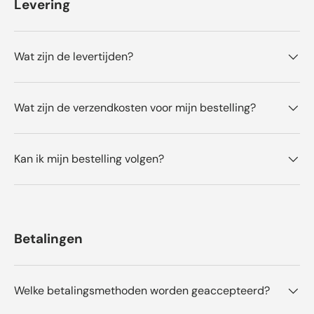
Levering
b
e
o
o
Wat zijn de levertijden?
r
d
e
Wat zijn de verzendkosten voor mijn bestelling?
l
i
n
Kan ik mijn bestelling volgen?
g
e
n
Betalingen
Welke betalingsmethoden worden geaccepteerd?