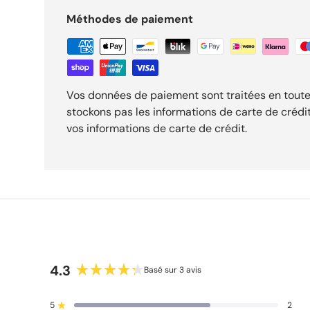
Méthodes de paiement
Vos données de paiement sont traitées en toute
stockons pas les informations de carte de crédi
vos informations de carte de crédit.
4.3
Basé sur 3 avis
N
o
5
2
Noté sur 5 étoiles