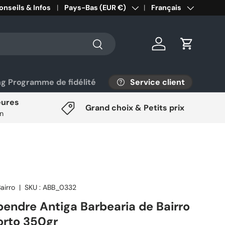
onseils & Infos
Pays/Région
Pays-Bas (EUR €)
Langue
Français
Rechercher
Se connecter
Panier
Service client
ng Programme de fidélité
eures
Grand choix & Petits prix
on
airro
|
SKU :
ABB_0332
pendre Antiga Barbearia de Bairro
orto 350gr