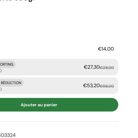
er
€14,00
KORTING
€27,30
€28,00
0
E RÉDUCTION
€53,20
€56,00
0
Ajouter au panier
403324