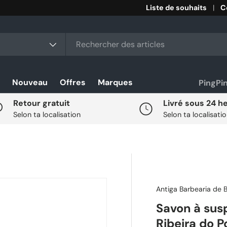
Liste de souhaits
C
r
duit
Nouveau
Offres
Marques
PingPi
Retour gratuit
Livré sous 24 h
Selon ta localisation
Selon ta localisati
Antiga Barbearia de B
Savon à sus
Ribeira do P