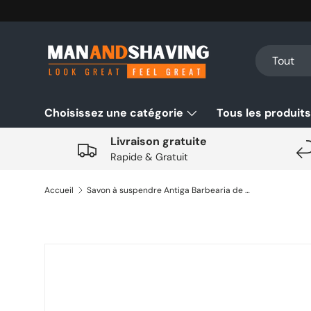
Aller au contenu
Recherche
Type de pro
Tout
Choisissez une catégorie
Tous les produits
Livraison gratuite
Rapide & Gratuit
Accueil
Savon à suspendre Antiga Barbearia de Bairro Ribeira do Porto 350gr
Aller directement aux informations sur le produit