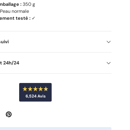
mballage :
350 g
Peau normale
ement testé :
✓
suivi
nt 24h/24
N
6,524
Avis
o
t
6
é
4
,
.
5
6
s
2
u