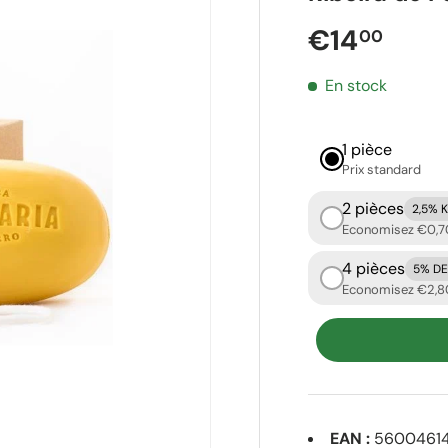
Prix réguli
€14
00
En stock
1 pièce
Prix ​​standard
2 pièces
2,5% 
Economisez €0,7
4 pièces
5% D
Economisez €2,8
EAN :
5600461