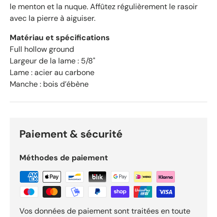
le menton et la nuque. Affûtez régulièrement le rasoir
r
avec la pierre à aiguiser.
O
k
Matériau et spécifications
e
Full hollow ground
n
Largeur de la lame : 5/8"
d
Lame : acier au carbone
o
Manche : bois d’ébène
R
e
v
i
e
Paiement & sécurité
w
s
Méthodes de paiement
Vos données de paiement sont traitées en toute