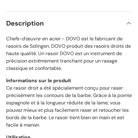
l
s
e
v
s
é
Description
r
i
f
Chefs-d'œuvre en acier
- DOVO est le fabricant de
i
rasoirs de Solingen. DOVO produit des rasoirs droits de
é
haute qualité. Un rasoir DOVO est un instrument de
s
précision extrêmement tranchant pour un rasage
a
classique et confortable.
v
e
Informations sur le produit
c
Ce rasoir droit a été spécialement conçu pour raser
u
précisément les contours de la barbe. Grâce à la pointe
n
espagnole et à la longueur réduite de la lame, vous
e
pouvez mieux et plus facilement raser et retoucher les
m
bords de la barbe. Le rasoir tient bien en main et est
o
facile à manier.
y
e
Utilisation