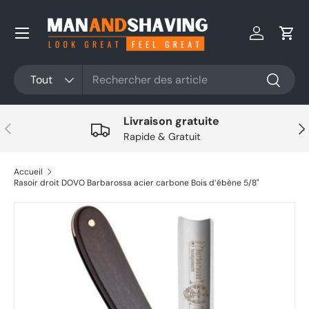
Aller au contenu
Se connec
Pani
Rechercher
Type de produit
Tout
Recherc
Livraison gratuite
Précédent
Sui
Rapide & Gratuit
Accueil
Rasoir droit DOVO Barbarossa acier carbone Bois d’ébène 5/8"
Aller directement aux informations sur le produit