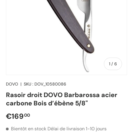
de
1
/
6
DOVO
|
SKU :
DOV_10580086
Rasoir droit DOVO Barbarossa acier
carbone Bois d’ébène 5/8"
Prix régulier
€169
00
Bientôt en stock
Délai de livraison 1-10 jours