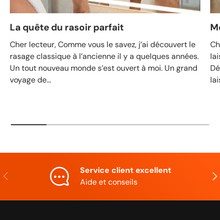
La quête du rasoir parfait
M
Cher lecteur, Comme vous le savez, j’ai découvert le
Ch
rasage classique à l’ancienne il y a quelques années.
la
Un tout nouveau monde s’est ouvert à moi. Un grand
Dé
voyage de...
lai
Service client excellent
Précédent
Sui
Aide et conseils