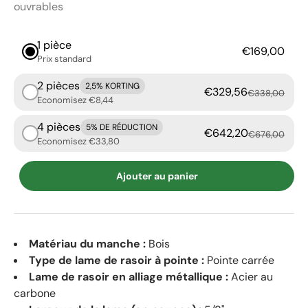
ouvrables
1 pièce
€169,00
Prix ​​standard
2 pièces
2,5% KORTING
€329,56
€338,00
Economisez €8,44
4 pièces
5% DE RÉDUCTION
€642,20
€676,00
Economisez €33,80
Ajouter au panier
Matériau du manche :
Bois
Type de lame de rasoir à pointe :
Pointe carrée
Lame de rasoir en alliage métallique :
Acier au
carbone