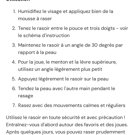
n
n
Humidifiez le visage et appliquez bien de la
e
mousse à raser
d
Tenez le rasoir entre le pouce et trois doigts - voir
e
4
le schéma d'instruction
.
Maintenez le rasoir à un angle de 30 degrés par
6
rapport à la peau
é
t
Pour la joue, le menton et la lèvre supérieure,
o
utilisez un angle légèrement plus petit
i
Appuyez légèrement le rasoir sur la peau
l
e
Tendez la peau avec l'autre main pendant le
s
rasage
s
Rasez avec des mouvements calmes et réguliers
u
r
Utilisez le rasoir en toute sécurité et avec précaution !
5
Entraînez-vous d'abord autour des favoris et des joues.
p
Après quelques jours, vous pouvez raser prudemment
a