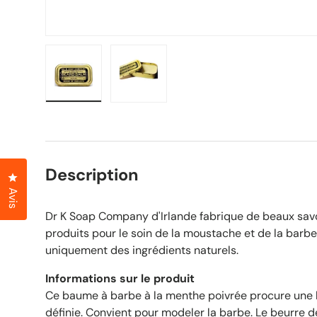
Charger l'image 1 en vue galerie
Charger l'image 2 en vue galerie
Description
Cliquez pour ouvrir la fenêtre des avis
Avis
Dr K Soap Company d'Irlande fabrique de beaux savo
produits pour le soin de la moustache et de la barbe
uniquement des ingrédients naturels.
Informations sur le produit
Ce baume à barbe à la menthe poivrée procure une b
définie. Convient pour modeler la barbe. Le beurre d