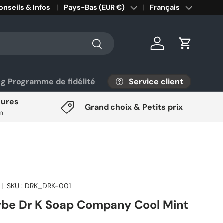
onseils & Infos
Pays/Région
Pays-Bas (EUR €)
Langue
Français
Rechercher
Se connecter
Panier
Service client
ng Programme de fidélité
eures
Grand choix & Petits prix
on
|
SKU :
DRK_DRK-001
be Dr K Soap Company Cool Mint