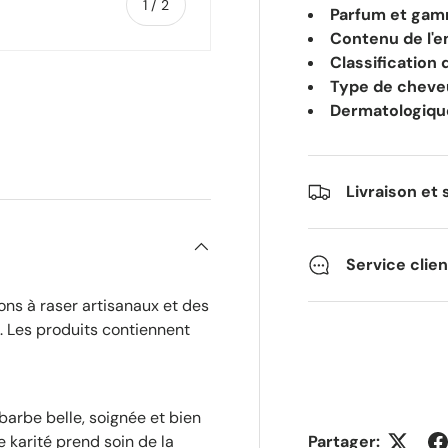
de
1
/
2
Parfum et gamm
Contenu de l'e
Classification 
Type de cheve
Dermatologiqu
Livraison et 
Service clie
ns à raser artisanaux et des
. Les produits contiennent
arbe belle, soignée et bien
e karité prend soin de la
Partager: