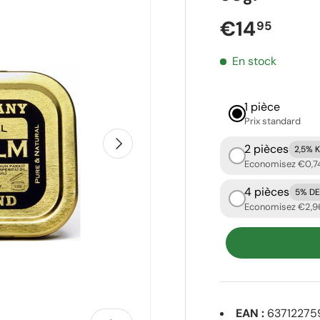
Prix réguli
€14
95
En stock
1 pièce
Prix ​​standard
Suivant
2 pièces
2,5% 
Economisez €0,7
4 pièces
5% D
Economisez €2,9
EAN :
63712275