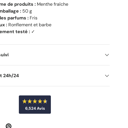
e de produits :
Menthe fraîche
mballage :
50 g
des parfums :
Fris
ux :
Ronflement et barbe
ement testé :
✓
suivi
nt 24h/24
N
6,524
Avis
o
t
6
é
4
,
.