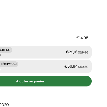
er
€14,95
KORTING
€29,16
€29,90
4
E RÉDUCTION
€56,84
€59,80
6
Ajouter au panier
9020