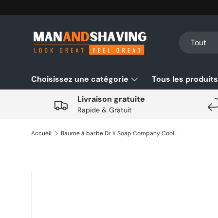
Aller au contenu
Recherche
Type de pro
Tout
Choisissez une catégorie
Tous les produits
Livraison gratuite
Rapide & Gratuit
Accueil
Baume à barbe Dr K Soap Company Cool Mint 50gr
Aller directement aux informations sur le produit