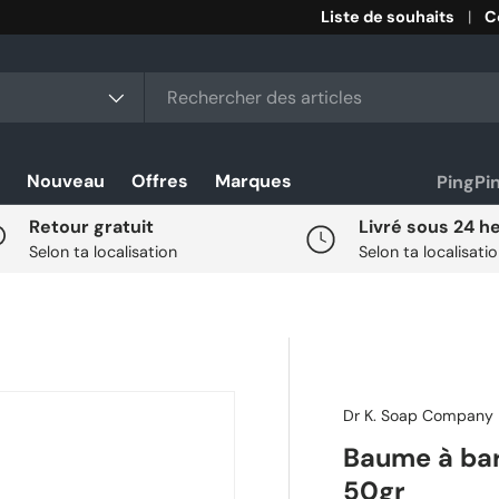
Liste de souhaits
C
r
duit
Nouveau
Offres
Marques
PingPi
Retour gratuit
Livré sous 24 h
Selon ta localisation
Selon ta localisati
Dr K. Soap Company
Baume à bar
50gr