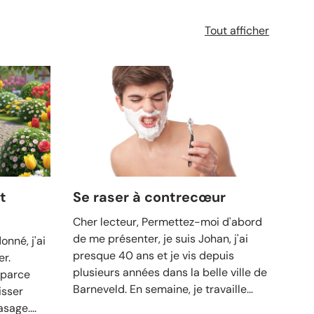
Tout afficher
t
Se raser à contrecœur
7 c
bar
Cher lecteur, Permettez-moi d'abord
de me présenter, je suis Johan, j'ai
nné, j'ai
Bea
presque 40 ans et je vis depuis
er.
d’av
plusieurs années dans la belle ville de
 parce
gris
Barneveld. En semaine, je travaille...
isser
barb
sage....
et d