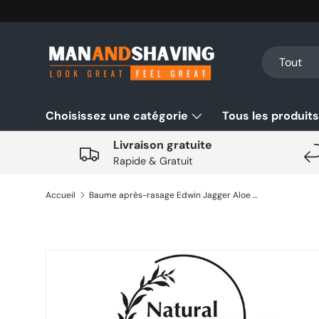
Aller au contenu
Recherche
Type de pro
Tout
Choisissez une catégorie
Tous les produits
Livraison gratuite
Rapide & Gratuit
Accueil
Baume après-rasage Edwin Jagger Aloe Vera 100ml
Aller directement aux informations sur le produit