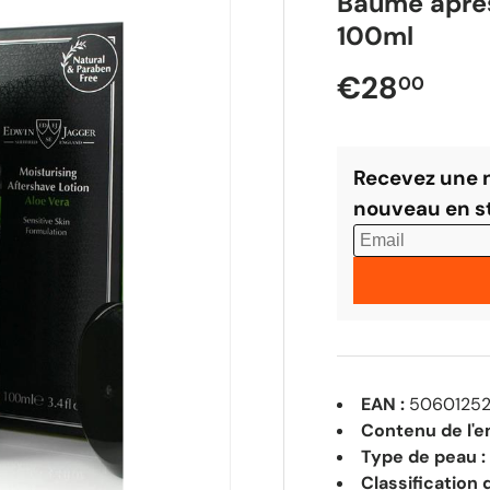
Baume après
100ml
Prix réguli
€28
00
EAN :
50601252
Contenu de l'e
Type de peau :
Classification 