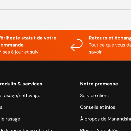
érifiez le statut de votre
Retours et échan
commande
Tout ce que vous d
ises à jour et suivi
savoir
roduits & services
Notre promesse
e rasage/nettoyage
Service client
s
Conseils et infos
le rasage
À propos de Manandsh
de la moustache et de la
Blog et Actualités