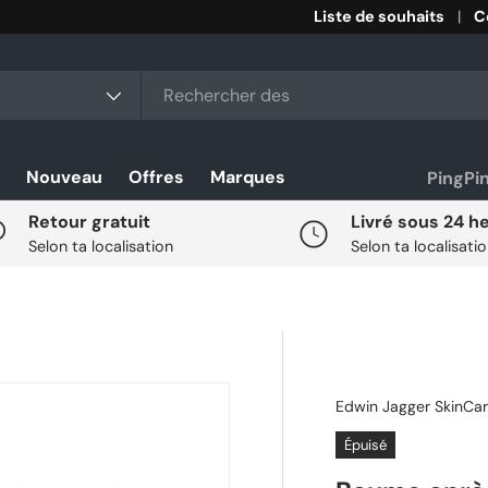
Liste de souhaits
C
r
duit
Nouveau
Offres
Marques
PingPi
Retour gratuit
Livré sous 24 h
Selon ta localisation
Selon ta localisati
Edwin Jagger SkinCa
Épuisé