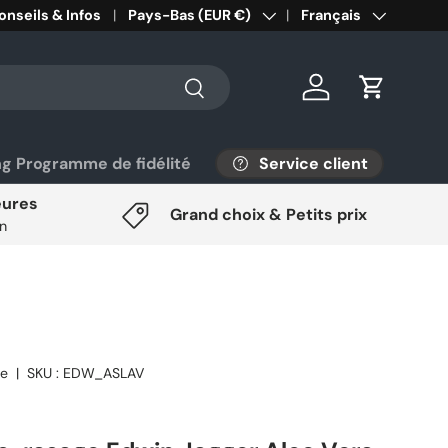
onseils & Infos
Pays/Région
Pays-Bas (EUR €)
Langue
Français
Rechercher
Se connecter
Panier
Service client
ng Programme de fidélité
eures
Grand choix & Petits prix
on
re
|
SKU :
EDW_ASLAV