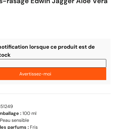
-rasage Edwin Jagger Aloe Vera
er
51249
mballage :
100 ml
Peau sensible
des parfums :
Fris