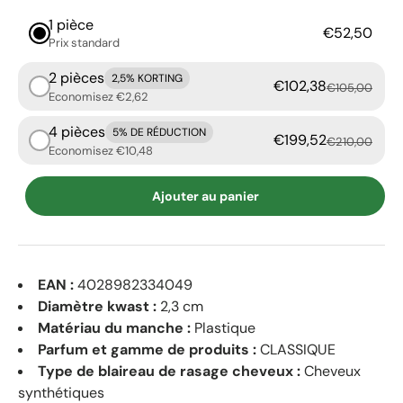
1 pièce
€52,50
Prix ​​standard
2 pièces
2,5% KORTING
€102,38
€105,00
Economisez €2,62
4 pièces
5% DE RÉDUCTION
€199,52
€210,00
Economisez €10,48
Ajouter au panier
EAN :
4028982334049
Diamètre kwast :
2,3 cm
Matériau du manche :
Plastique
Parfum et gamme de produits :
CLASSIQUE
Type de blaireau de rasage cheveux :
Cheveux
synthétiques