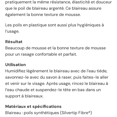
pratiquement la même résistance, élasticité et douceur
n
que le poil de blaireau argenté. Ce blaireau assure
e
également la bonne texture de mousse.
d
e
Les poils en plastique sont aussi plus hygiéniques à
4
l’usage.
.
6
Résultat
é
Beaucoup de mousse et la bonne texture de mousse
t
pour un rasage confortable et parfait.
o
i
Utilisation
l
Humidifiez légèrement le blaireau avec de l’eau tiède,
e
savonnez-le avec du savon à raser, puis faites-le aller
s
et venir sur le visage. Après usage, rincez le blaireau à
s
l’eau chaude et suspendez-le tête en bas dans un
u
r
support à blaireaux.
5
Matériaux et spécifications
p
Blaireau : poils synthétiques (Silvertip Fibre®)
a