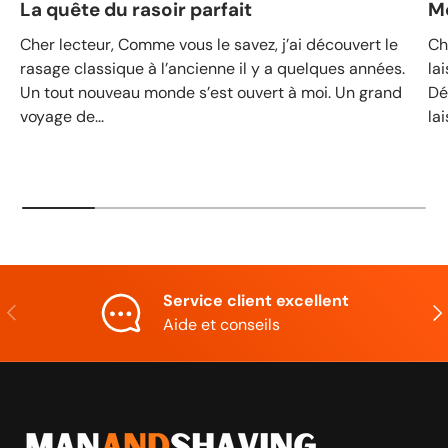
La quête du rasoir parfait
M
Cher lecteur, Comme vous le savez, j’ai découvert le
Ch
rasage classique à l’ancienne il y a quelques années.
la
Un tout nouveau monde s’est ouvert à moi. Un grand
Dé
voyage de...
lai
Service client excellent
Précédent
Sui
Aide et conseils