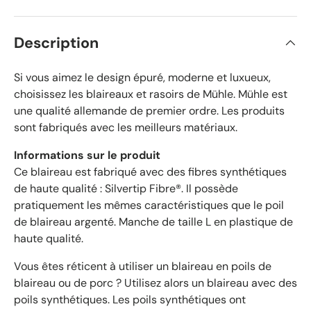
e
v
s
é
Description
r
i
f
Si vous aimez le design épuré, moderne et luxueux,
i
choisissez les blaireaux et rasoirs de Mühle. Mühle est
é
une qualité allemande de premier ordre. Les produits
s
sont fabriqués avec les meilleurs matériaux.
a
v
Informations sur le produit
e
Ce blaireau est fabriqué avec des fibres synthétiques
c
de haute qualité : Silvertip Fibre®. Il possède
u
pratiquement les mêmes caractéristiques que le poil
n
de blaireau argenté. Manche de taille L en plastique de
e
haute qualité.
m
o
Vous êtes réticent à utiliser un blaireau en poils de
y
blaireau ou de porc ? Utilisez alors un blaireau avec des
e
poils synthétiques. Les poils synthétiques ont
n