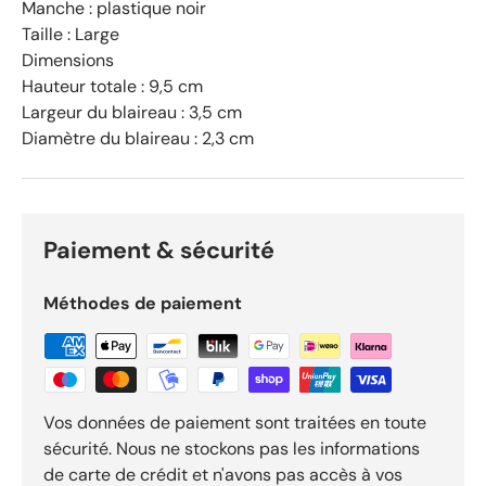
r
Manche : plastique noir
O
Taille : Large
k
Dimensions
e
Hauteur totale : 9,5 cm
n
Largeur du blaireau : 3,5 cm
d
Diamètre du blaireau : 2,3 cm
o
R
e
v
i
Paiement & sécurité
e
w
Méthodes de paiement
s
Vos données de paiement sont traitées en toute
sécurité. Nous ne stockons pas les informations
de carte de crédit et n'avons pas accès à vos