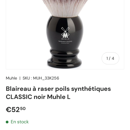
de
1
/
4
Muhle
|
SKU :
MUH_33K256
Blaireau à raser poils synthétiques
CLASSIC noir Muhle L
Prix régulier
€52
50
En stock