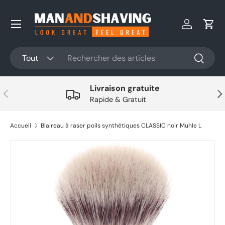
Aller au contenu
Se connec
Pani
Rechercher
Type de produit
Tout
Recherc
Livraison gratuite
Précédent
Sui
Rapide & Gratuit
Accueil
Blaireau à raser poils synthétiques CLASSIC noir Muhle L
Aller directement aux informations sur le produit