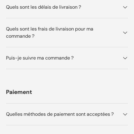
t
a
Quels sont les délais de livraison ?
u
i
t
t
i
p
l
a
e
s
Quels sont les frais de livraison pour ma
.
u
commande ?
t
i
l
e
.
Puis-je suivre ma commande ?
Paiement
Quelles méthodes de paiement sont acceptées ?