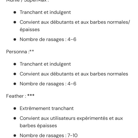
u
r
Tranchant et indulgent
5
Convient aux débutants et aux barbes normales/
p
épaisses
a
r
Nombre de rasages : 4-6
O
k
Personna :**
e
n
Tranchant et indulgent
d
Convient aux débutants et aux barbes normales
o
Nombre de rasages : 4-6
R
e
Feather :
***
v
i
Extrêmement tranchant
e
w
Convient aux utilisateurs expérimentés et aux
s
barbes épaisses
Nombre de rasages : 7-10