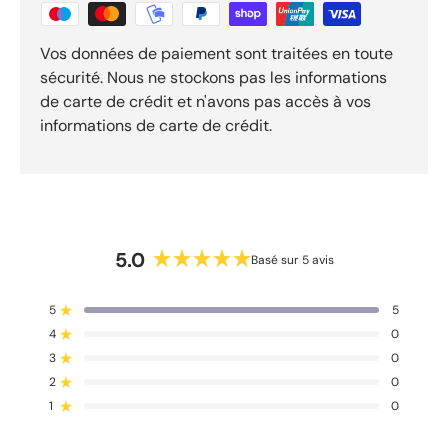
Vos données de paiement sont traitées en toute
sécurité. Nous ne stockons pas les informations
de carte de crédit et n'avons pas accès à vos
informations de carte de crédit.
5.0
Basé sur 5 avis
N
o
5
5
t
Noté sur 5 étoiles
4
é
0
Noté sur 5 étoiles
5
3
0
Noté sur 5 étoiles
T
T
T
T
T
.
o
o
o
o
o
2
0
Noté sur 5 étoiles
t
t
t
t
t
0
a
a
a
a
a
1
0
Noté sur 5 étoiles
s
l
l
l
l
l
d
d
d
d
d
u