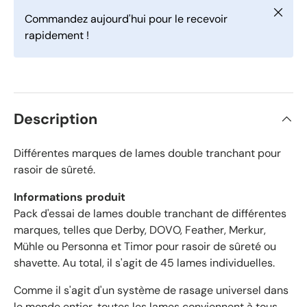
2
u
Fermer
r
1
Commandez aujourd'hui pour le recevoir
5
a
rapidement !
é
t
v
o
i
i
l
s
e
v
s
é
Description
r
i
f
Différentes marques de lames double tranchant pour
i
rasoir de sûreté.
é
Informations produit
s
a
Pack d'essai de lames double tranchant de différentes
v
marques, telles que Derby, DOVO, Feather, Merkur,
e
Mühle ou Personna et Timor pour rasoir de sûreté ou
c
shavette. Au total, il s'agit de 45 lames individuelles.
u
n
Comme il s'agit d'un système de rasage universel dans
e
le monde entier, toutes les lames conviennent à tous