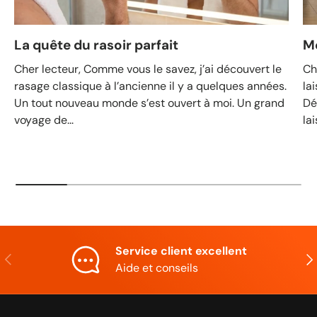
La quête du rasoir parfait
M
Cher lecteur, Comme vous le savez, j’ai découvert le
Ch
rasage classique à l’ancienne il y a quelques années.
la
Un tout nouveau monde s’est ouvert à moi. Un grand
Dé
voyage de...
lai
Service client excellent
Précédent
Sui
Aide et conseils