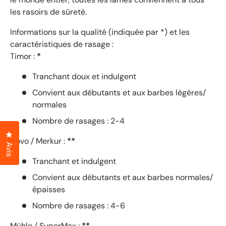
m
les rasoirs de sûreté.
o
y
Informations sur la qualité (indiquée par *) et les
e
caractéristiques de rasage :
n
Timor :
*
n
e
Tranchant doux et indulgent
d
Convient aux débutants et aux barbes légères/
e
normales
4
.
Nombre de rasages : 2-4
6
Cliquez pour ouvrir la fenêtre des avis
Dovo / Merkur :
**
é
Avis
t
Tranchant et indulgent
o
i
Convient aux débutants et aux barbes normales/
l
épaisses
e
Nombre de rasages : 4-6
s
s
Mühle / SuperMax :
**