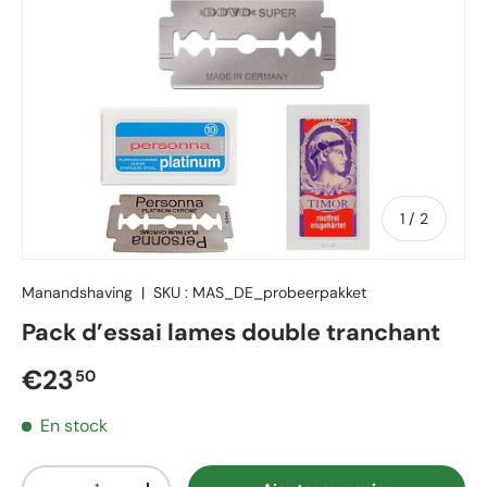
de
1
/
2
Manandshaving
|
SKU :
MAS_DE_probeerpakket
Pack d’essai lames double tranchant
Prix régulier
€23
50
En stock
Quantité