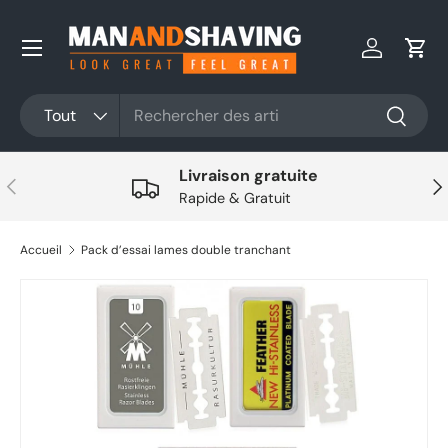
Aller au contenu
Se connec
Pani
Rechercher
Type de produit
Tout
Recherc
Livraison gratuite
Précédent
Sui
Rapide & Gratuit
Accueil
Pack d’essai lames double tranchant
Aller directement aux informations sur le produit