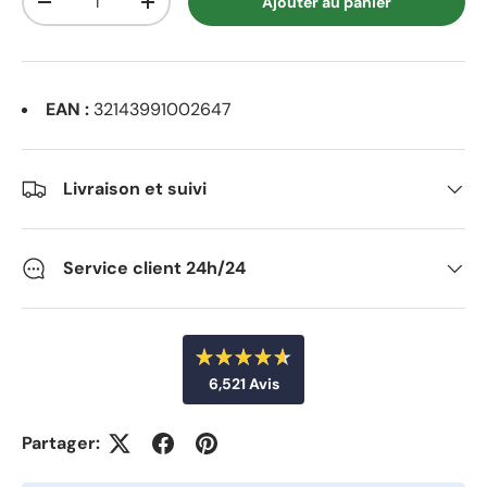
Ajouter au panier
Réduisez la quantité
Augmentez la quantité
EAN :
32143991002647
Livraison et suivi
Service client 24h/24
N
6,521
Avis
o
t
6
é
4
,
Partager:
.
5
6
s