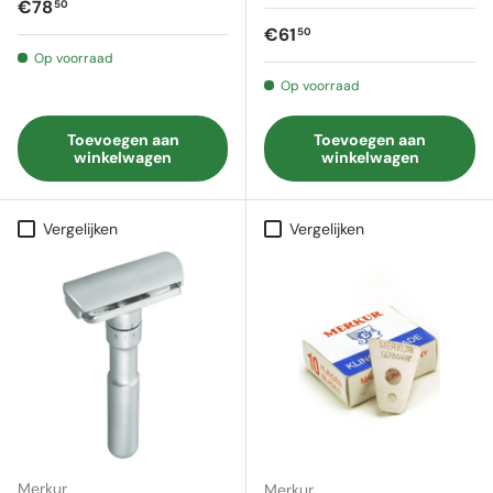
Reguliere prijs
€78
50
Reguliere prijs
€61
50
Op voorraad
Op voorraad
Toevoegen aan
Toevoegen aan
winkelwagen
winkelwagen
Vergelijken
Vergelijken
Merkur
Merkur