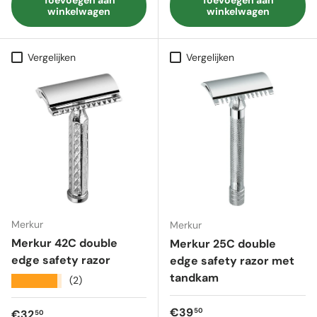
winkelwagen
winkelwagen
Vergelijken
Vergelijken
Merkur
Merkur
Merkur 42C double
Merkur 25C double
edge safety razor
edge safety razor met
tandkam
★★★★★
(2)
Reguliere prijs
€39
50
Reguliere prijs
€32
50