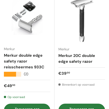
Merkur
Merkur
Merkur double edge
Merkur 20C double
safety razor
edge safety razor
reisscheermes 933C
Reguliere prijs
€39
00
★★★★★
(2)
Binnenkort op voorraad
Reguliere prijs
€49
50
Op voorraad
Toevoegen aan
Toevoegen aan