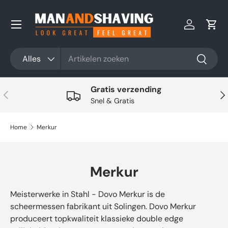
Ga naar inhoud
Inloggen
Win
Zoeken
Productsoort
Alles
Zoeken
Gratis verzending
Vorige
Vol
Snel & Gratis
Home
Merkur
Merkur
Meisterwerke in Stahl - Dovo Merkur is de
scheermessen fabrikant uit Solingen. Dovo Merkur
produceert topkwaliteit klassieke double edge