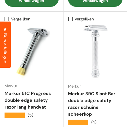
winkelwagen
winkelwagen
Vergelijken
Vergelijken
Klik om het dialoogvenster met beoordelingen te openen
Beoordelingen
Merkur
Merkur
Merkur 51C Progress
Merkur 39C Slant Bar
double edge safety
double edge safety
razor lang handvat
razor schuine
scheerkop
★★★★★
(5)
★★★★★
(4)