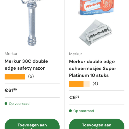
Merkur
Merkur
Merkur 38C double
Merkur double edge
edge safety razor
scheermesjes Super
Platinum 10 stuks
★★★★★
(5)
★★★★★
(4)
Reguliere prijs
€61
50
Reguliere prijs
€6
75
Op voorraad
Op voorraad
Toevoegen aan
Toevoegen aan