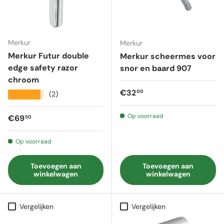
Merkur
Merkur
Merkur Futur double
Merkur scheermes voor
edge safety razor
snor en baard 907
chroom
Reguliere prijs
€32
00
★★★★★
(2)
Op voorraad
Reguliere prijs
€69
50
Op voorraad
Toevoegen aan
Toevoegen aan
winkelwagen
winkelwagen
Vergelijken
Vergelijken