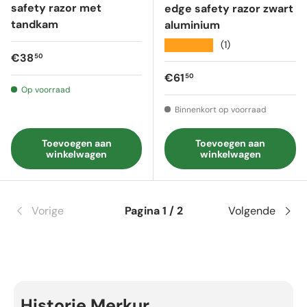
safety razor met
edge safety razor zwart
tandkam
aluminium
★★★★★
(1)
Reguliere prijs
€38
50
Reguliere prijs
€61
50
Op voorraad
Binnenkort op voorraad
Toevoegen aan
Toevoegen aan
winkelwagen
winkelwagen
Vorige
Pagina 1 / 2
Volgende
Historie Merkur