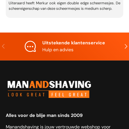
Uiteraard heeft Merkur ook eigen double edge scheermesjes. De
scheereigenschap van deze scheermesjes is medium scherp.
Uitstekende klantenservice
Vorige
Vol
Hulp en advies
Alles voor de blije man sinds 2009
Manandshaving is jouw vertrouwde webshop voor