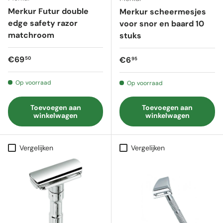
Merkur Futur double
Merkur scheermesjes
edge safety razor
voor snor en baard 10
matchroom
stuks
Reguliere prijs
€69
Reguliere prijs
€6
50
95
Op voorraad
Op voorraad
Toevoegen aan
Toevoegen aan
winkelwagen
winkelwagen
Vergelijken
Vergelijken