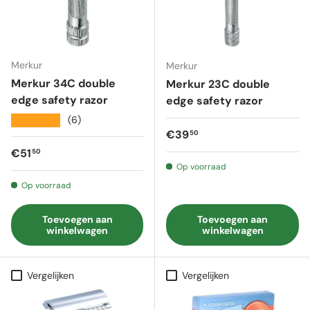
Merkur
Merkur
Merkur 34C double
Merkur 23C double
edge safety razor
edge safety razor
★★★★★
(6)
Reguliere prijs
€39
50
Reguliere prijs
€51
50
Op voorraad
Op voorraad
Toevoegen aan
Toevoegen aan
winkelwagen
winkelwagen
Vergelijken
Vergelijken