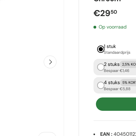
Reguliere p
€29
50
Op voorraad
1 stuk
Standaardprijs
Volgende
2 stuks
2,5% K
Bespaar €1,46
4 stuks
5% KOR
Bespaar €5,88
EAN :
40450112