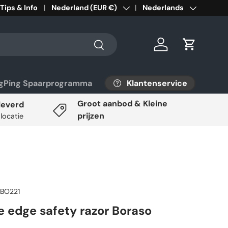
Tips & Info
Land/Regio
Nederland (EUR €)
Taal
Nederlands
Zoeken
Inloggen
Winkelwa
Klantenservice
ngPing Spaarprogramma
Groot aanbod & Kleine
leverd
prijzen
 locatie
BO221
e edge safety razor Boraso