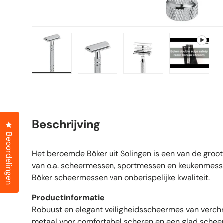
Laad afbeelding 1 in gallerij-weergave
Laad afbeelding 2 in gallerij-weer
Laad afbeelding 3 in 
Video afs
Beschrijving
Klik om het dialoogvenster met beoordelingen te openen
Beoordelingen
Het beroemde Böker uit Solingen is een van de groot
van o.a. scheermessen, sportmessen en keukenmess
Böker scheermessen van onberispelijke kwaliteit.
Productinformatie
Robuust en elegant veiligheidsscheermes van verc
metaal voor comfortabel scheren en een glad scheer