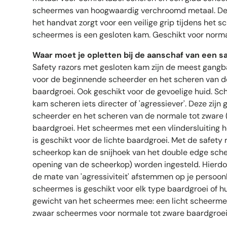
scheermes van hoogwaardig verchroomd metaal. De f
het handvat zorgt voor een veilige grip tijdens het 
scheermes is een gesloten kam. Geschikt voor norma
Waar moet je opletten bij de aanschaf van een s
Safety razors met gesloten kam zijn de meest gang
voor de beginnende scheerder en het scheren van de
baardgroei. Ook geschikt voor de gevoelige huid. 
kam scheren iets directer of 'agressiever'. Deze zijn
scheerder en het scheren van de normale tot zware
baardgroei. Het scheermes met een vlindersluiting h
is geschikt voor de lichte baardgroei. Met de safety
scheerkop kan de snijhoek van het double edge sche
opening van de scheerkop) worden ingesteld. Hierdoo
de mate van 'agressiviteit' afstemmen op je persoonl
scheermes is geschikt voor elk type baardgroei of hu
gewicht van het scheermes mee: een licht scheermes
zwaar scheermes voor normale tot zware baardgroei