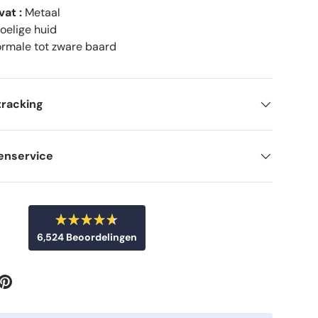
vat :
Metaal
elige huid
rmale tot zware baard
tracking
enservice
B
6,524
Beoordelingen
e
o
6
o
r
,
d
5
e
e
2
l