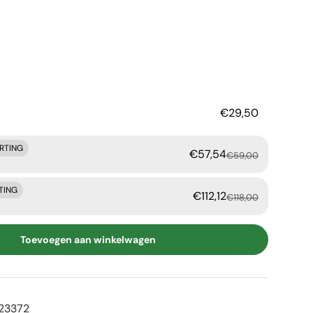
rijs
€29,50
ORTING
€57,54
€59,00
TING
€112,12
€118,00
Toevoegen aan winkelwagen
23372