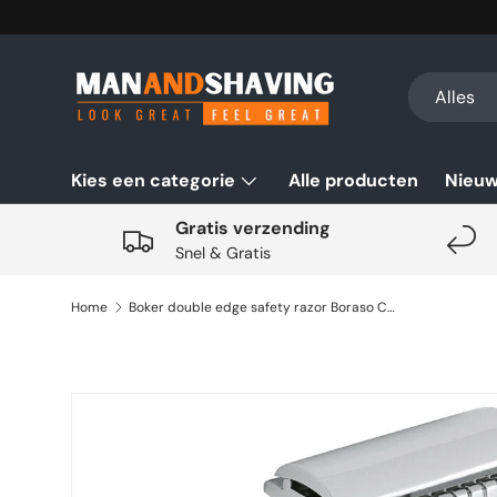
Ga naar inhoud
Zoeken
Productsoo
Alles
Kies een categorie
Alle producten
Nieu
Gratis verzending
Snel & Gratis
Home
Boker double edge safety razor Boraso Chroom
Ga direct naar productinformatie