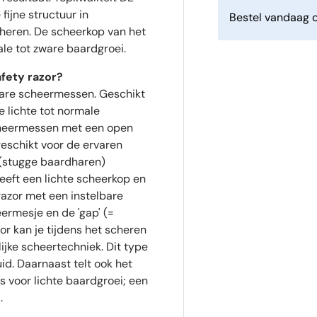
ijne structuur in
Bestel vandaag o
scheren. De scheerkop van het
le tot zware baardgroei.
afety razor?
bare scheermessen. Geschikt
 lichte tot normale
Scheermessen met een open
 geschikt voor de ervaren
 (stugge baardharen)
eeft een lichte scheerkop en
 razor met een instelbare
ermesje en de 'gap' (=
r kan je tijdens het scheren
ijke scheertechniek. Dit type
id. Daarnaast telt ook het
 voor lichte baardgroei; een
.