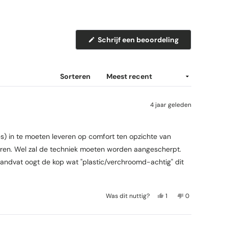
e
n
d
o
(
Schrijf een beoordeling
-
O
p
b
e
n
e
t
Sorteren
o
i
n
o
e
r
e
4 jaar geleden
n
d
n
e
i
e
l
) in te moeten leveren op comfort ten opzichte van
u
w
i
cheren. Wel zal de techniek moeten worden aangescherpt.
v
n
e
 handvat oogt de kop wat "plastic/verchroomd-achtig" dit
n
g
s
e
t
e
n
r
J
N
Was dit nuttig?
1
0
)
a
p
e
m
,
e
e
e
d
r
,
n