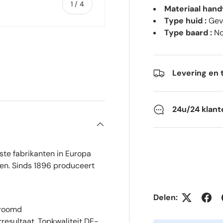
van
1
/
4
Materiaal hand
Type huid :
Gevo
Type baard :
No
Levering en 
gave
gallerij-weergave
pelen 1 in gallerij-weergave
24u/24 klant
ste fabrikanten in Europa
en. Sinds 1896 produceert
Delen:
hroomd
resultaat. Topkwaliteit DE-