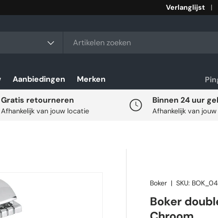
Verlanglijst
rt
w
Aanbiedingen
Merken
Pi
Gratis retourneren
Binnen 24 uur ge
Afhankelijk van jouw locatie
Afhankelijk van jouw
Boker
|
SKU:
BOK_04
Boker doubl
Chroom