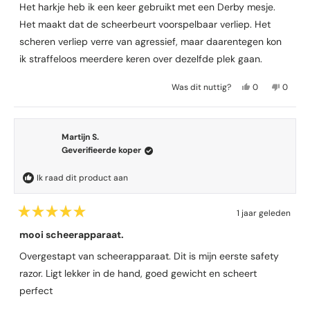
o
r
Het harkje heb ik een keer gebruikt met een Derby mesje.
r
)
d
Het maakt dat de scheerbeurt voorspelbaar verliep. Het
e
e
scheren verliep verre van agressief, maar daarentegen kon
l
ik straffeloos meerdere keren over dezelfde plek gaan.
d
m
e
J
N
Was dit nuttig?
0
0
t
a
m
e
m
4
v
,
e
e
e
a
d
n
,
n
n
e
s
d
s
Martijn S.
d
z
e
e
e
e
Geverifieerde koper
e
n
z
n
5
b
h
e
h
s
e
e
b
e
t
Ik raad dit product aan
e
o
b
e
b
r
o
b
o
b
r
r
e
o
e
1 jaar geleden
e
d
n
r
n
B
n
e
j
d
n
e
mooi scheerapparaat.
o
l
a
e
e
o
i
g
l
e
Overgestapt van scheerapparaat. Dit is mijn eerste safety
r
n
e
i
g
d
razor. Ligt lekker in de hand, goed gewicht en scheert
g
s
n
e
e
v
t
g
s
e
perfect
a
e
v
t
l
n
m
a
e