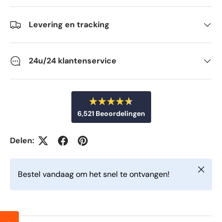
Levering en tracking
24u/24 klantenservice
B
6,521
Beoordelingen
e
o
6
o
r
,
Delen:
d
5
e
e
2
l
Sluiten
d
1
Bestel vandaag om het snel te ontvangen!
m
g
e
t
e
4
v
.
6
e
v