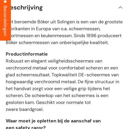
Klik om het dialoogvenster met beoordelingen te openen
r
a
Beschrijving
n
Beoordelingen
i
d
e
f
5
Het beroemde Böker uit Solingen is een van de grootste
i
s
t
e
fabrikanten in Europa van o.a. scheermessen,
e
e
sportmessen en keukenmessen. Sinds 1896 produceert
r
r
r
Böker scheermessen van onberispelijke kwaliteit.
e
d
n
e
Productinformatie
b
Robuust en elegant veiligheidsscheermes van
e
verchroomd metaal voor comfortabel scheren en een
o
glad scheerresultaat. Topkwaliteit DE-scheermes van
o
hoogwaardig verchroomd metaal. De fijne structuur in
r
het handvat zorgt voor een veilige grip tijdens het
d
scheren. De scheerkop van het scheermes is een
e
gesloten kam. Geschikt voor normale tot
l
zware baardgroei.
i
n
Waar moet je opletten bij de aanschaf van
g
een safety razor?