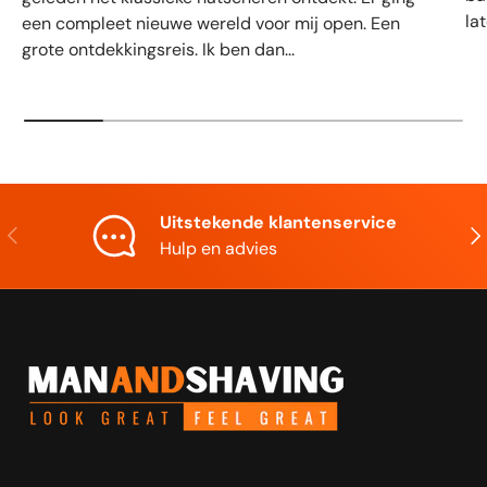
la
een compleet nieuwe wereld voor mij open. Een
grote ontdekkingsreis. Ik ben dan...
Uitstekende klantenservice
Vorige
Vol
Hulp en advies