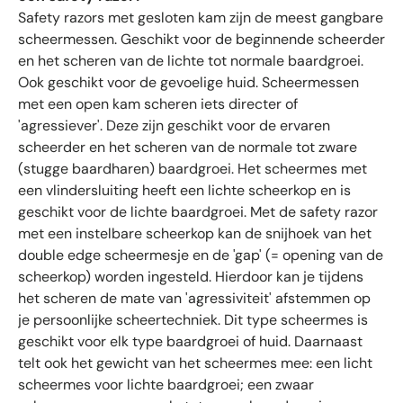
e
Safety razors met gesloten kam zijn de meest gangbare
n
scheermessen. Geschikt voor de beginnende scheerder
m
en het scheren van de lichte tot normale baardgroei.
e
t
Ook geschikt voor de gevoelige huid. Scheermessen
g
met een open kam scheren iets directer of
e
'agressiever'. Deze zijn geschikt voor de ervaren
m
scheerder en het scheren van de normale tot zware
i
(stugge baardharen) baardgroei. Het scheermes met
d
een vlindersluiting heeft een lichte scheerkop en is
d
geschikt voor de lichte baardgroei. Met de safety razor
e
met een instelbare scheerkop kan de snijhoek van het
l
double edge scheermesje en de 'gap' (= opening van de
d
scheerkop) worden ingesteld. Hierdoor kan je tijdens
4
het scheren de mate van 'agressiviteit' afstemmen op
.
6
je persoonlijke scheertechniek. Dit type scheermes is
s
geschikt voor elk type baardgroei of huid. Daarnaast
t
telt ook het gewicht van het scheermes mee: een licht
e
scheermes voor lichte baardgroei; een zwaar
r