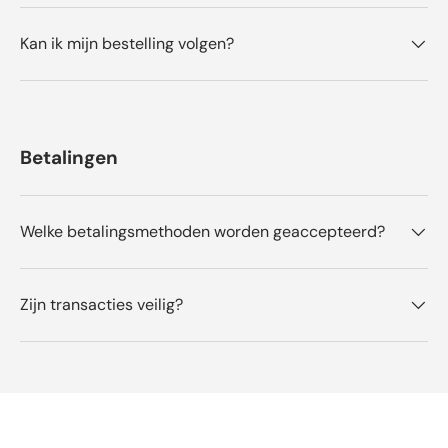
S
n
.
S
Kan ik mijn bestelling volgen?
w
.
a
w
s
a
n
s
u
n
t
i
t
e
Betalingen
i
t
g
n
.
u
t
t
Welke betalingsmethoden worden geaccepteerd?
i
g
.
Zijn transacties veilig?