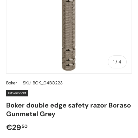
van
1
/
4
Boker
|
SKU:
BOK_04BO223
Uitverkocht
Boker double edge safety razor Boraso
Gunmetal Grey
Reguliere prijs
€29
50