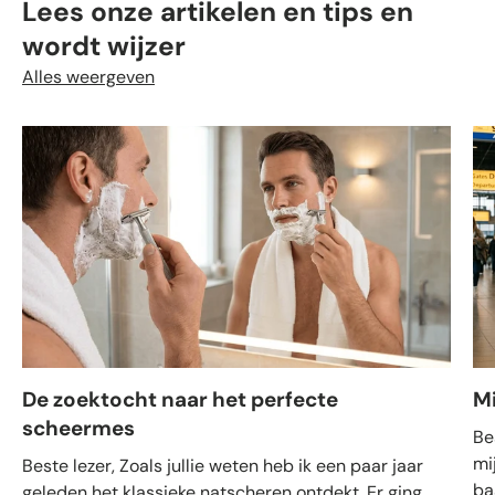
Lees onze artikelen en tips en
wordt wijzer
Alles weergeven
De zoektocht naar het perfecte
M
scheermes
Be
mi
Beste lezer, Zoals jullie weten heb ik een paar jaar
ba
geleden het klassieke natscheren ontdekt. Er ging