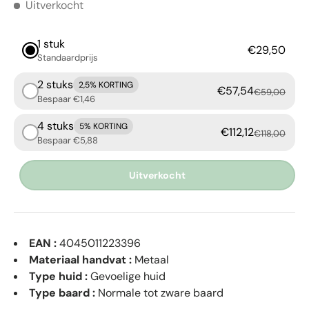
Uitverkocht
1 stuk
€29,50
Standaardprijs
2 stuks
2,5% KORTING
€57,54
€59,00
Bespaar €1,46
4 stuks
5% KORTING
€112,12
€118,00
Bespaar €5,88
Uitverkocht
EAN :
4045011223396
Materiaal handvat :
Metaal
Type huid :
Gevoelige huid
Type baard :
Normale tot zware baard