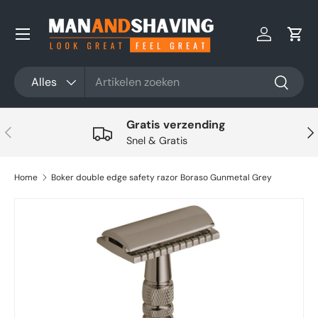
Ga naar inhoud
Inloggen
Win
Zoeken
Productsoort
Alles
Zoeken
Gratis verzending
Vorige
Vol
Snel & Gratis
Home
Boker double edge safety razor Boraso Gunmetal Grey
Ga direct naar productinformatie