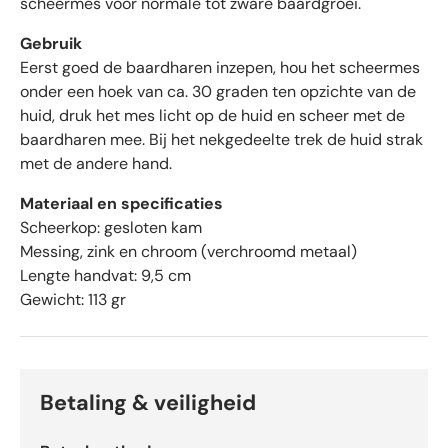
scheermes voor normale tot zware baardgroei.
r
e
Gebruik
n
Eerst goed de baardharen inzepen, hou het scheermes
v
onder een hoek van ca. 30 graden ten opzichte van de
a
huid, druk het mes licht op de huid en scheer met de
n
baardharen mee. Bij het nekgedeelte trek de huid strak
d
met de andere hand.
e
5
Materiaal en specificaties
d
Scheerkop: gesloten kam
o
Messing, zink en chroom (verchroomd metaal)
o
Lengte handvat: 9,5 cm
r
Gewicht: 113 gr
O
k
e
n
d
Betaling & veiligheid
o
-