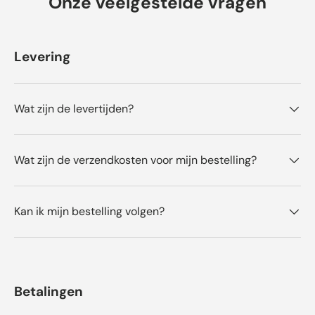
Onze veelgestelde vragen
b
e
o
o
Levering
r
d
e
Wat zijn de levertijden?
l
i
n
g
Wat zijn de verzendkosten voor mijn bestelling?
e
n
Kan ik mijn bestelling volgen?
Betalingen