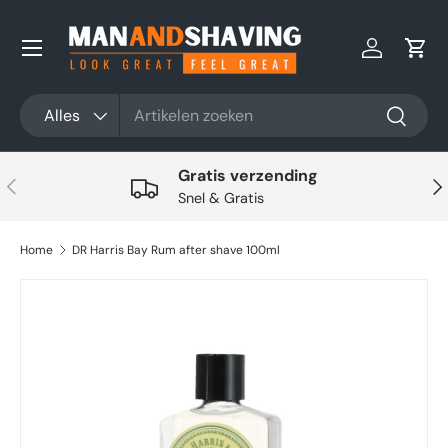
Ga naar inhoud
Inloggen
Win
Zoeken
Productsoort
Alles
Zoeken
Gratis verzending
Vorige
Vol
Snel & Gratis
Home
DR Harris Bay Rum after shave 100ml
Ga direct naar productinformatie