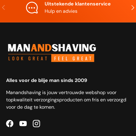
Uitstekende klantenservice
Vorige
Vol
Hulp en advies
Alles voor de blije man sinds 2009
Manandshaving is jouw vertrouwde webshop voor
topkwaliteit verzorgingsproducten om fris en verzorgd
voor de dag te komen.
Facebook
YouTube
Instagram