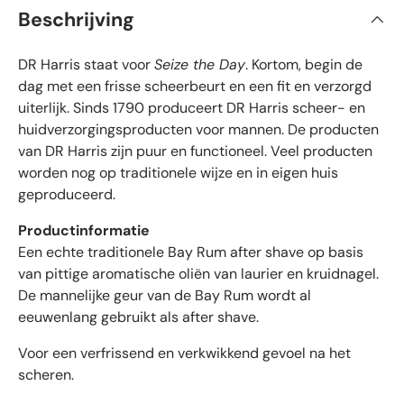
r
a
Beschrijving
n
i
d
e
f
5
DR Harris staat voor
Seize the Day
. Kortom, begin de
i
s
t
e
dag met een frisse scheerbeurt en een fit en verzorgd
e
e
uiterlijk. Sinds 1790 produceert DR Harris scheer- en
r
r
r
huidverzorgingsproducten voor mannen. De producten
e
d
n
van DR Harris zijn puur en functioneel. Veel producten
e
worden nog op traditionele wijze en in eigen huis
b
geproduceerd.
e
o
Productinformatie
o
Een echte traditionele Bay Rum after shave op basis
r
van pittige aromatische oliën van laurier en kruidnagel.
d
De mannelijke geur van de Bay Rum wordt al
e
eeuwenlang gebruikt als after shave.
l
i
Voor een verfrissend en verkwikkend gevoel na het
n
scheren.
g
e