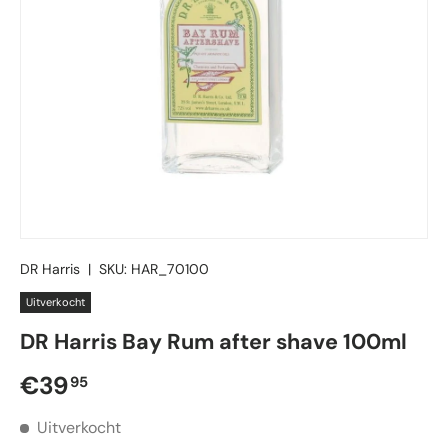
DR Harris
|
SKU:
HAR_70100
Uitverkocht
DR Harris Bay Rum after shave 100ml
Reguliere prijs
€39
95
Uitverkocht