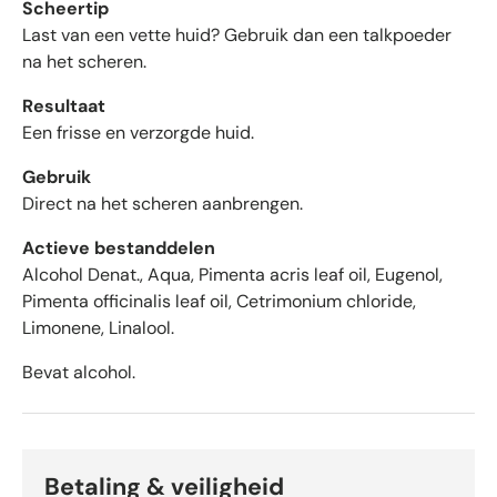
Scheertip
n
Last van een vette huid? Gebruik dan een talkpoeder
m
na het scheren.
e
t
Resultaat
g
Een frisse en verzorgde huid.
e
m
Gebruik
i
Direct na het scheren aanbrengen.
d
d
Actieve bestanddelen
e
Alcohol Denat., Aqua, Pimenta acris leaf oil, Eugenol,
l
Pimenta officinalis leaf oil, Cetrimonium chloride,
d
Limonene, Linalool.
4
.
Bevat alcohol.
6
s
t
e
Betaling & veiligheid
r