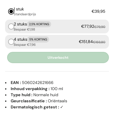
1 stuk
€39,95
Standaardprijs
2 stuks
2,5% KORTING
€77,92
€79,90
Bespaar €1,98
4 stuks
5% KORTING
€151,84
€159,80
Bespaar €7,96
Uitverkocht
EAN :
5060242621666
Inhoud verpakking :
100 ml
Type huid :
Normale huid
Geurclassificatie :
Oriëntaals
Dermatologisch getest :
✓