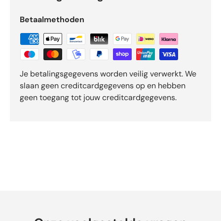
r
e
Betaalmethoden
n
v
a
n
d
Je betalingsgegevens worden veilig verwerkt. We
e
slaan geen creditcardgegevens op en hebben
5
geen toegang tot jouw creditcardgegevens.
d
o
o
r
O
k
e
n
d
o
-