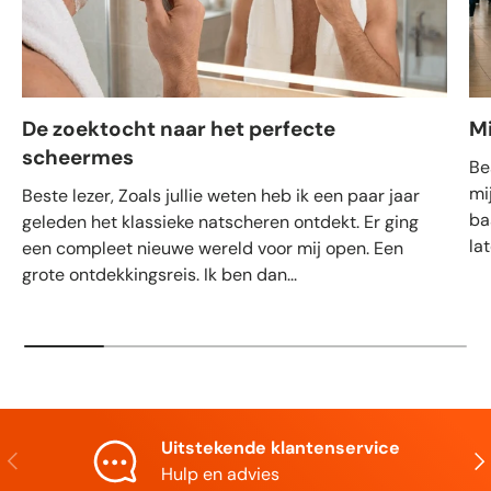
De zoektocht naar het perfecte
M
scheermes
Be
mi
Beste lezer, Zoals jullie weten heb ik een paar jaar
ba
geleden het klassieke natscheren ontdekt. Er ging
la
een compleet nieuwe wereld voor mij open. Een
grote ontdekkingsreis. Ik ben dan...
Uitstekende klantenservice
Vorige
Vol
Hulp en advies