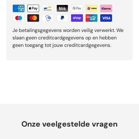
-
b
e
o
Je betalingsgegevens worden veilig verwerkt. We
o
r
slaan geen creditcardgegevens op en hebben
d
geen toegang tot jouw creditcardgegevens.
e
l
i
n
g
e
n
Onze veelgestelde vragen