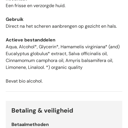
r
Een frisse en verzorgde huid.
r
e
Gebruik
n
Direct na het scheren aanbrengen op gezicht en hals.
v
a
Actieve bestanddelen
n
Aqua, Alcohol*, Glycerin*, Hamamelis virginiana* (and)
d
Eucalyptus globulus* extract, Salva officinalis oil,
e
Cinnamomum camphora oil, Amyris balsamifera oil,
5
Limonene, Linalool. *) organic quality
d
o
o
Bevat bio alcohol.
r
O
k
e
Betaling & veiligheid
n
d
Betaalmethoden
o