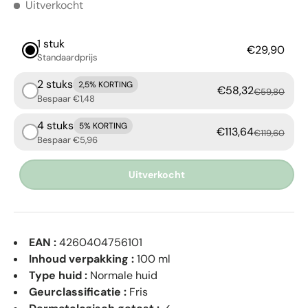
Uitverkocht
1 stuk
€29,90
Standaardprijs
2 stuks
2,5% KORTING
€58,32
€59,80
Bespaar €1,48
4 stuks
5% KORTING
€113,64
€119,60
Bespaar €5,96
Uitverkocht
EAN :
4260404756101
Inhoud verpakking :
100 ml
Type huid :
Normale huid
Geurclassificatie :
Fris