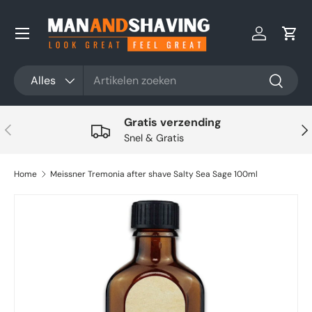
Ga naar inhoud
Inloggen
Win
Zoeken
Productsoort
Alles
Zoeken
Gratis verzending
Vorige
Vol
Snel & Gratis
Home
Meissner Tremonia after shave Salty Sea Sage 100ml
Ga direct naar productinformatie