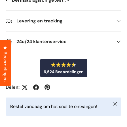
Dermatologisch getest :
✓
Levering en tracking
24u/24 klantenservice
Klik om het dialoogvenster met beoordelingen te openen
Beoordelingen
B
6,524
Beoordelingen
e
o
6
o
r
,
Delen:
d
5
e
e
2
l
Sluiten
d
4
Bestel vandaag om het snel te ontvangen!
m
g
e
t
e
4
v
.