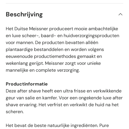
6
e
v
r
a
Beschrijving
n
i
d
e
f
5
Het Duitse Meissner produceert mooie ambachtelijke
i
s
t
e
en luxe scheer-, baard- en huidverzorgingsproducten
e
e
voor mannen. De producten bevatten alléén
r
r
r
plantaardige bestanddelen en worden volgens
e
d
n
eeuwenoude productiemethodes gemaakt en
e
wekenlang gerijpt. Meissner zorgt voor unieke
b
mannelijke en complete verzorging.
e
o
Productinformatie
o
Deze after shave heeft een ultra frisse en verkwikkende
r
geur van salie en kamfer. Voor een ongekende luxe after
d
shave ervaring. Het verfrist en verkwikt de huid na het
e
l
scheren.
i
n
Het bevat de beste natuurlijke ingrediënten. Pure