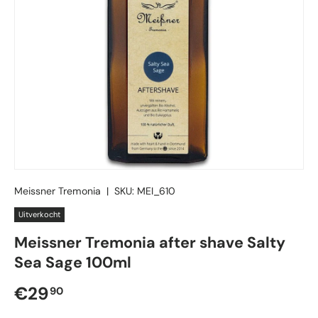
Meissner Tremonia
|
SKU:
MEI_610
Uitverkocht
Meissner Tremonia after shave Salty
Sea Sage 100ml
Reguliere prijs
€29
90