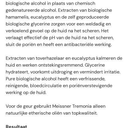
g
biologische alcohol in plaats van chemisch
e
gedenatureerde alcohol. Extracten van biologische
n
hamamelis, eucalyptus en de zelf geproduceerde
m
biologische glycerine zorgen voor een weldadig en
e
verkoelend gevoel op de huid na het scheren. Het
t
verlaagt effectief de pH van de huid na het scheren,
g
sluit de poriën en heeft een antibacteriële werking.
e
m
i
Extracten van toverhazelaar en eucalyptus kalmeren de
d
huid en werken ontstekingsremmend. Glycerine
d
hydrateert, voorkomt uitdroging en vermindert irritatie.
e
Pure biologische alcohol heeft een verfrissende,
l
reinigende, bloedcirculatie en poriënverstevigende
d
werking op de huid.
4
.
Voor de geur gebruikt Meissner Tremonia alleen
6
natuurlijke etherische oliën van topkwaliteit.
s
t
Resultaat
e