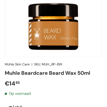
Mühle Skin Care
|
SKU:
MUH_BP-BW
Muhle Beardcare Beard Wax 50ml
Reguliere prijs
€14
85
Op voorraad
1 stuk