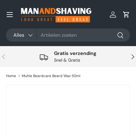
Ga naar inhoud
Inloggen
Win
Zoeken
Productsoort
Alles
Zoeken
Gratis verzending
Vorige
Vol
Snel & Gratis
Home
Muhle Beardcare Beard Wax 50ml
Ga direct naar productinformatie