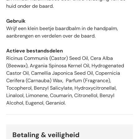
e
huid onder de baard.
t
g
Gebruik
e
Wrijf een klein beetje baardbalm in de handpalm,
m
i
aanbrengen en verdelen over de baard.
d
d
Actieve bestandsdelen
e
Ricinus Communis (Castor) Seed Oil, Cera Alba
l
(Beewax), Argania Spinosa Kernel Oil, Hydrogenated
d
Castor Oil, Camellia Japonica Seed Oil, Copernicia
4
Cerifera (Carnauba) Wax, Parfum (Fragrance),
.
Tocopherol, Benzyl Salicylate, Hydroxycitronellal,
6
Linalool, Limonene, Coumarin, Citronellol, Benzyl
s
Alcohol, Eugenol, Geraniol.
t
e
r
r
e
Betaling & veiligheid
n