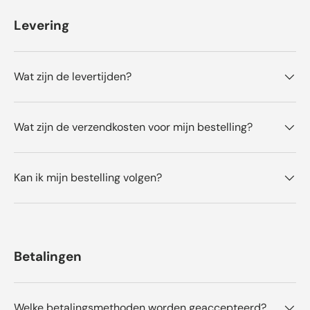
o
r
Levering
d
e
l
Wat zijn de levertijden?
i
n
g
Wat zijn de verzendkosten voor mijn bestelling?
e
n
Kan ik mijn bestelling volgen?
Betalingen
Welke betalingsmethoden worden geaccepteerd?