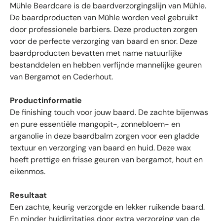
5
Mühle Beardcare is de baardverzorgingslijn van Mühle.
i
s
t
e
De baardproducten van Mühle worden veel gebruikt
e
e
door professionele barbiers. Deze producten zorgen
r
r
r
voor de perfecte verzorging van baard en snor. Deze
e
d
n
baardproducten bevatten met name natuurlijke
e
bestanddelen en hebben verfijnde mannelijke geuren
b
van Bergamot en Cederhout.
e
o
Productinformatie
o
De finishing touch voor jouw baard. De zachte bijenwas
r
en pure essentiële mangopit-, zonnebloem- en
d
arganolie in deze baardbalm zorgen voor een gladde
e
l
textuur en verzorging van baard en huid. Deze wax
i
heeft prettige en frisse geuren van bergamot, hout en
n
eikenmos.
g
e
Resultaat
n
Een zachte, keurig verzorgde en lekker ruikende baard.
m
En minder huidirritaties door extra verzorging van de