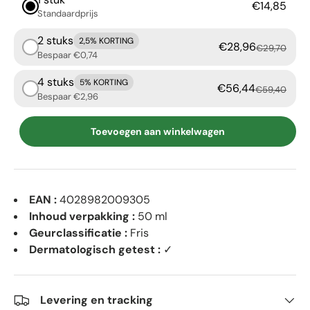
€14,85
Standaardprijs
2 stuks
2,5% KORTING
€28,96
€29,70
Bespaar €0,74
4 stuks
5% KORTING
€56,44
€59,40
Bespaar €2,96
Toevoegen aan winkelwagen
EAN :
4028982009305
Inhoud verpakking :
50 ml
Geurclassificatie :
Fris
Dermatologisch getest :
✓
Levering en tracking