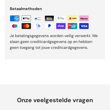
v
Betaalmethoden
a
n
d
e
5
Je betalingsgegevens worden veilig verwerkt. We
d
slaan geen creditcardgegevens op en hebben
o
geen toegang tot jouw creditcardgegevens.
o
r
O
k
e
n
d
o
-
b
Onze veelgestelde vragen
e
o