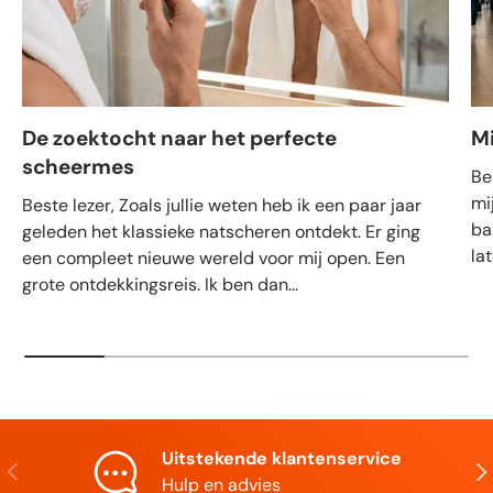
De zoektocht naar het perfecte
M
scheermes
Be
mi
Beste lezer, Zoals jullie weten heb ik een paar jaar
ba
geleden het klassieke natscheren ontdekt. Er ging
la
een compleet nieuwe wereld voor mij open. Een
grote ontdekkingsreis. Ik ben dan...
Uitstekende klantenservice
Vorige
Vol
Hulp en advies