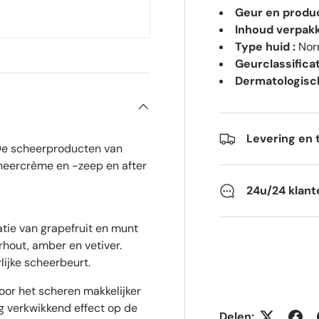
Geur en product
Inhoud verpakk
Type huid :
Nor
Geurclassificat
Dermatologisch
Levering en 
 De scheerproducten van
heercrème en -zeep en after
24u/24 klant
atie van grapefruit en munt
rhout, amber en vetiver.
lijke scheerbeurt.
or het scheren makkelijker
g verkwikkend effect op de
Delen: