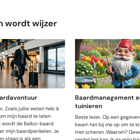
n wordt wijzer
aardavontuur
Baardmanagement e
tuinieren
r, Zoals jullie weten heb ik
om mijn baard te laten
Beste lezer, Op een gegeven
t wordt de Balbo-baard.
kwam het bij me op om te s
er mijn baardperikelen. Je
met scheren. Waarom? Gew
en staan is als een
omdat het kan. Ik ga mijn ba