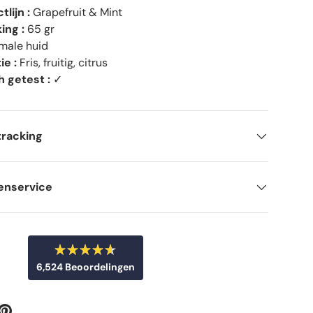
lijn :
Grapefruit & Mint
ing :
65 gr
male huid
ie :
Fris, fruitig, citrus
 getest :
✓
tracking
enservice
B
6,524
Beoordelingen
e
o
6
o
r
,
d