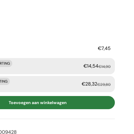
rijs
€7,45
ORTING
€14,54
€14,90
TING
€28,32
€29,80
Toevoegen aan winkelwagen
009428