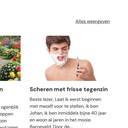
Alles weergeven
n
Scheren met frisse tegenzin
7 t
van
Beste lezer, Laat ik eerst beginnen
met mezelf voor te stellen, ik ben
 ogenblik
Veel
Johan, ik ben inmiddels bijna 40 jaar
toppen
grij
en woon al jaren in het mooie
oon
krij
Barneveld. Door de...
ard laten
of z