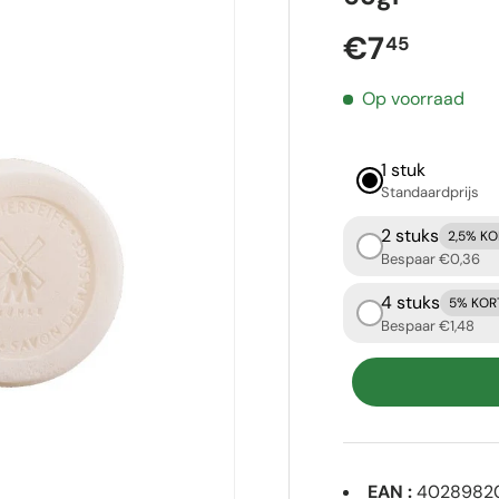
Reguliere p
€7
45
Op voorraad
1 stuk
Standaardprijs
2 stuks
2,5% K
Bespaar €0,36
4 stuks
5% KOR
Bespaar €1,48
EAN :
4028982