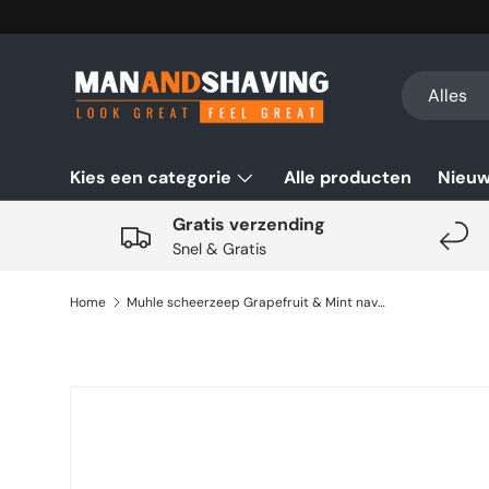
Ga naar inhoud
Zoeken
Productsoo
Alles
Kies een categorie
Alle producten
Nieu
Gratis verzending
Snel & Gratis
Home
Muhle scheerzeep Grapefruit & Mint navulling 65gr
Ga direct naar productinformatie