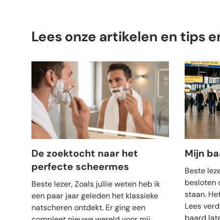
Lees onze artikelen en tips e
De zoektocht naar het
Mijn b
perfecte scheermes
Beste leze
besloten 
Beste lezer, Zoals jullie weten heb ik
staan. He
een paar jaar geleden het klassieke
Lees verd
natscheren ontdekt. Er ging een
baard lat
compleet nieuwe wereld voor mij