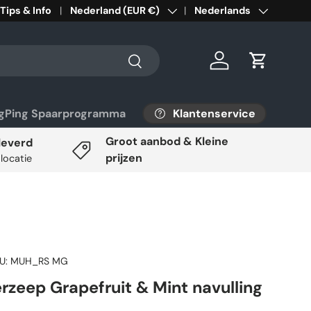
Tips & Info
Land/Regio
Nederland (EUR €)
Taal
Nederlands
Zoeken
Inloggen
Winkelwa
Klantenservice
ngPing Spaarprogramma
Groot aanbod & Kleine
leverd
prijzen
 locatie
U:
MUH_RS MG
rzeep Grapefruit & Mint navulling