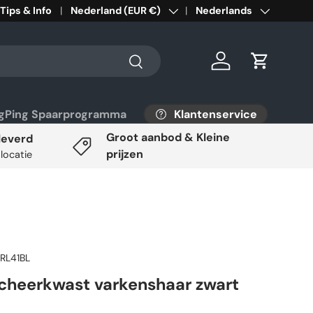
Tips & Info
Land/Regio
Nederland (EUR €)
Taal
Nederlands
Zoeken
Inloggen
Winkelwa
Klantenservice
ngPing Spaarprogramma
Groot aanbod & Kleine
leverd
prijzen
 locatie
RL41BL
cheerkwast varkenshaar zwart