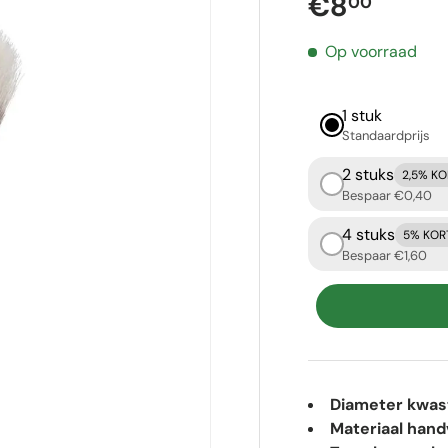
Reguliere p
€8
00
Op voorraad
1 stuk
Standaardprijs
2 stuks
2,5% K
Bespaar €0,40
4 stuks
5% KOR
Bespaar €1,60
Diameter kwast
Materiaal hand