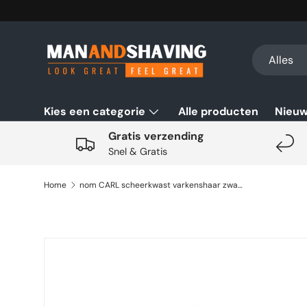
Ga naar inhoud
Zoeken
Productsoo
Alles
Kies een categorie
Alle producten
Nieu
Gratis verzending
Snel & Gratis
Home
nom CARL scheerkwast varkenshaar zwart
Ga direct naar productinformatie