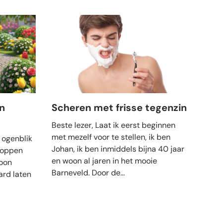
n
Scheren met frisse tegenzin
7 t
van
Beste lezer, Laat ik eerst beginnen
met mezelf voor te stellen, ik ben
 ogenblik
Veel
Johan, ik ben inmiddels bijna 40 jaar
toppen
grij
en woon al jaren in het mooie
oon
krij
Barneveld. Door de...
ard laten
of z
stra