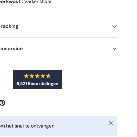
erkwast :
Varkenshaar
tracking
enservice
B
6,521
Beoordelingen
e
o
6
o
r
,
d
5
e
e
2
l
d
1
Sluiten
m
m het snel te ontvangen!
g
e
t
e
4