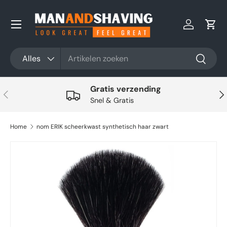
Ga naar inhoud
Inloggen
Win
Zoeken
Productsoort
Alles
Zoeken
Gratis verzending
Vorige
Vol
Snel & Gratis
Home
nom ERIK scheerkwast synthetisch haar zwart
Ga direct naar productinformatie