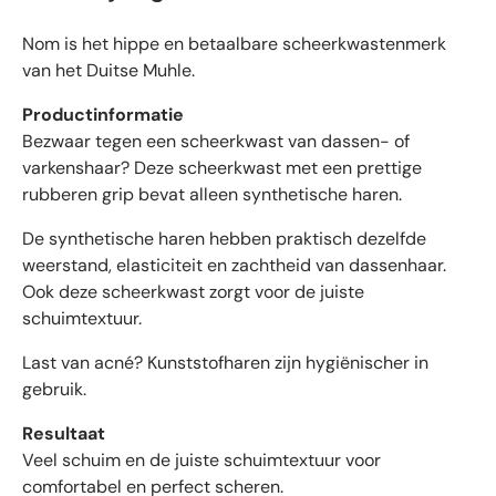
d
e
f
5
Nom is het hippe en betaalbare scheerkwastenmerk
i
s
t
e
van het Duitse Muhle.
e
e
r
r
Productinformatie
r
e
Bezwaar tegen een scheerkwast van dassen- of
d
n
e
varkenshaar? Deze scheerkwast met een prettige
b
rubberen grip bevat alleen synthetische haren.
e
De synthetische haren hebben praktisch dezelfde
o
o
weerstand, elasticiteit en zachtheid van dassenhaar.
r
Ook deze scheerkwast zorgt voor de juiste
d
schuimtextuur.
e
l
Last van acné? Kunststofharen zijn hygiënischer in
i
gebruik.
n
Resultaat
g
e
Veel schuim en de juiste schuimtextuur voor
n
comfortabel en perfect scheren.