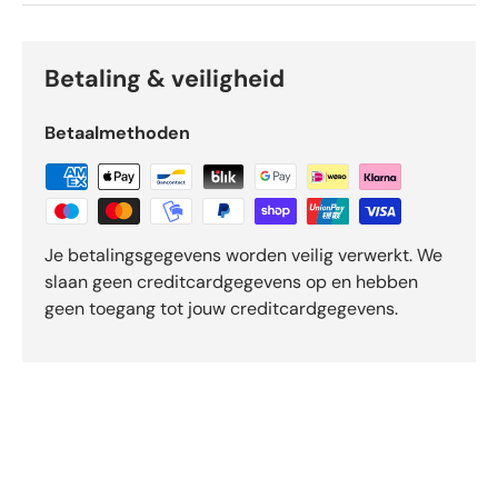
e
n
v
Betaling & veiligheid
a
n
d
Betaalmethoden
e
5
d
o
o
Je betalingsgegevens worden veilig verwerkt. We
r
slaan geen creditcardgegevens op en hebben
O
geen toegang tot jouw creditcardgegevens.
k
e
n
d
o
-
b
e