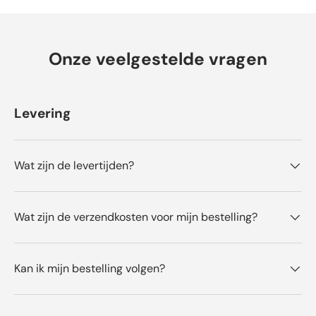
o
o
r
Onze veelgestelde vragen
d
e
l
i
Levering
n
g
e
Wat zijn de levertijden?
n
Wat zijn de verzendkosten voor mijn bestelling?
Kan ik mijn bestelling volgen?