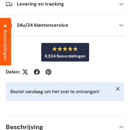
Levering en tracking
24u/24 klantenservice
Klik om het dialoogvenster met beoordelingen te openen
Beoordelingen
B
6,524
Beoordelingen
e
o
6
o
r
,
Delen:
d
5
e
e
2
l
Sluiten
d
4
Bestel vandaag om het snel te ontvangen!
m
g
e
t
e
4
v
.
6
e
v
r
a
Beschrijving
n
i