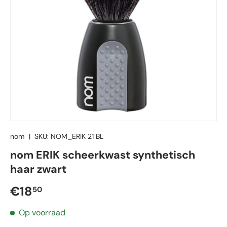
nom
|
SKU:
NOM_ERIK 21 BL
nom ERIK scheerkwast synthetisch
haar zwart
Reguliere prijs
€18
50
Op voorraad