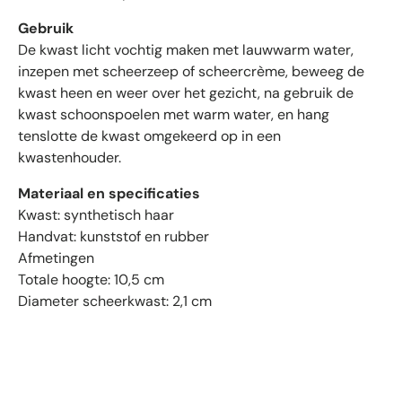
m
Gebruik
e
t
De kwast licht vochtig maken met lauwwarm water,
g
inzepen met scheerzeep of scheercrème, beweeg de
e
kwast heen en weer over het gezicht, na gebruik de
m
kwast schoonspoelen met warm water, en hang
i
tenslotte de kwast omgekeerd op in een
d
kwastenhouder.
d
e
Materiaal en specificaties
l
Kwast: synthetisch haar
d
Handvat: kunststof en rubber
4
Afmetingen
.
Totale hoogte: 10,5 cm
6
Diameter scheerkwast: 2,1 cm
s
t
e
r
r