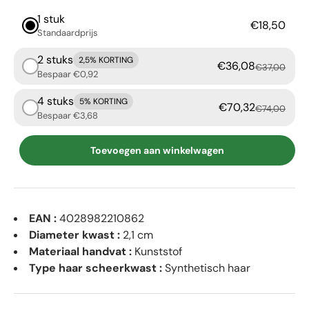
1 stuk
€18,50
Standaardprijs
2 stuks
2,5% KORTING
€36,08
€37,00
Bespaar €0,92
4 stuks
5% KORTING
€70,32
€74,00
Bespaar €3,68
Toevoegen aan winkelwagen
EAN :
4028982210862
Diameter kwast :
2,1 cm
Materiaal handvat :
Kunststof
Type haar scheerkwast :
Synthetisch haar