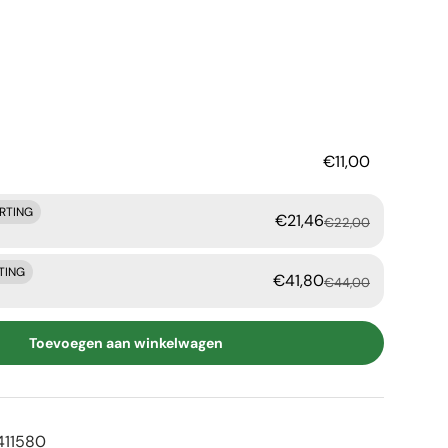
rijs
€11,00
ORTING
€21,46
€22,00
TING
€41,80
€44,00
Toevoegen aan winkelwagen
11580