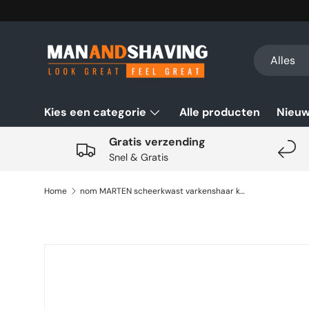
Ga naar inhoud
Zoeken
Productsoo
Alles
Kies een categorie
Alle producten
Nieu
Gratis verzending
Snel & Gratis
Home
nom MARTEN scheerkwast varkenshaar koraal
Ga direct naar productinformatie