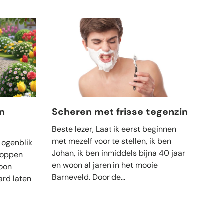
n
Scheren met frisse tegenzin
7 t
van
Beste lezer, Laat ik eerst beginnen
met mezelf voor te stellen, ik ben
 ogenblik
Veel
Johan, ik ben inmiddels bijna 40 jaar
toppen
grij
en woon al jaren in het mooie
oon
krij
Barneveld. Door de...
ard laten
of z
stra