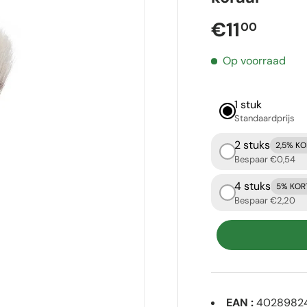
Reguliere p
€11
00
Op voorraad
1 stuk
Standaardprijs
2 stuks
2,5% K
Bespaar €0,54
4 stuks
5% KOR
Bespaar €2,20
EAN :
40289824