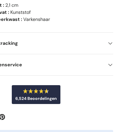
 :
2,1 cm
vat :
Kunststof
erkwast :
Varkenshaar
tracking
enservice
B
6,524
Beoordelingen
e
o
6
o
r
,
d
5
e
e
2
l