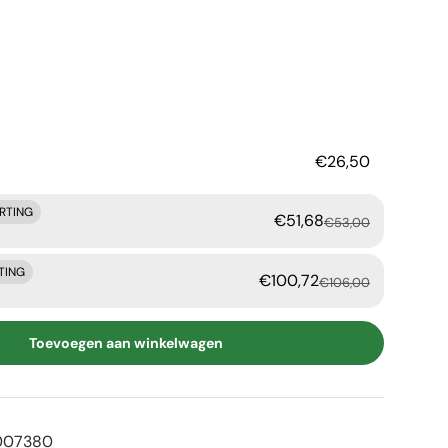
rijs
€26,50
ORTING
€51,68
€53,00
TING
€100,72
€106,00
Toevoegen aan winkelwagen
007380