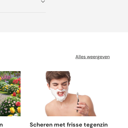
Alles weergeven
n
Scheren met frisse tegenzin
7 t