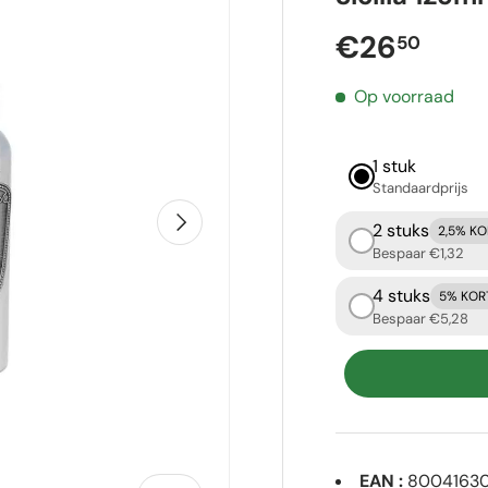
Reguliere p
€26
50
Op voorraad
1 stuk
Standaardprijs
Volgende
2 stuks
2,5% K
Bespaar €1,32
4 stuks
5% KOR
Bespaar €5,28
EAN :
8004163