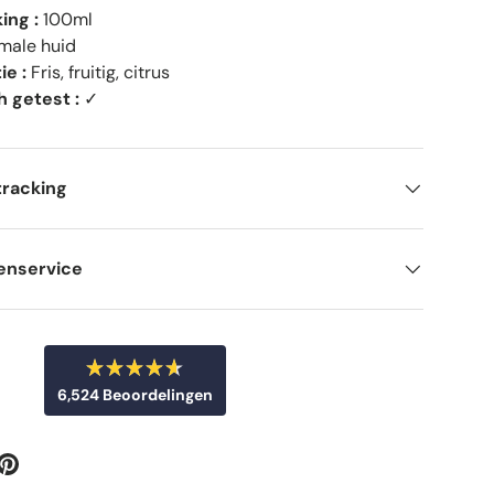
ing :
100ml
male huid
ie :
Fris, fruitig, citrus
 getest :
✓
tracking
enservice
B
6,524
Beoordelingen
e
o
6
o
r
,
d
5
e
e