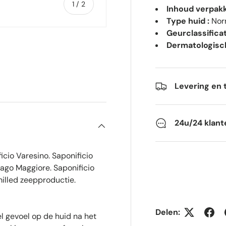
van
1
/
2
Inhoud verpakk
Type huid :
Nor
Geurclassificat
Dermatologisch
gave
Levering en 
24u/24 klant
cio Varesino. Saponificio
 Lago Maggiore. Saponificio
milled zeepproductie.
Delen:
l gevoel op de huid na het