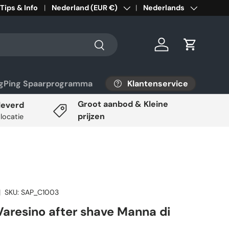
Tips & Info
Land/Regio
Nederland (EUR €)
Taal
Nederlands
Zoeken
Inloggen
Winkelwa
Klantenservice
ngPing Spaarprogramma
Groot aanbod & Kleine
leverd
prijzen
 locatie
|
SKU:
SAP_C1003
Varesino after shave Manna di