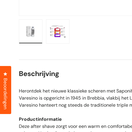
Laad afbeelding 1 in gallerij-weergave
Laad afbeelding 2 in gallerij-weer
Beschrijving
Klik om het dialoogvenster met beoordelingen te openen
Beoordelingen
Herontdek het nieuwe klassieke scheren met Saponifi
Varesino is opgericht in 1945 in Brebbia, vlakbij het
Varesino hanteert nog steeds de traditionele triple 
Productinformatie
Deze after shave zorgt voor een warm en comfortabe