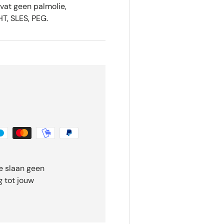
evat geen palmolie,
HT, SLES, PEG.
e slaan geen
 tot jouw