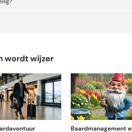
ilig?
n wordt wijzer
aardavontuur
Baardmanagement e