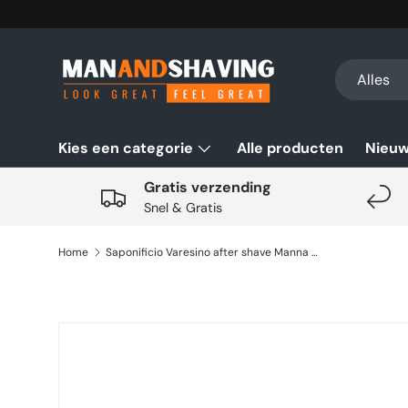
Ga naar inhoud
Zoeken
Productsoo
Alles
Kies een categorie
Alle producten
Nieu
Gratis verzending
Snel & Gratis
Home
Saponificio Varesino after shave Manna di Sicilia 125ml
Ga direct naar productinformatie