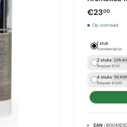
Reguliere p
€23
00
Op voorraad
1 stuk
Standaardprijs
2 stuks
2,5% K
Bespaar €1,14
4 stuks
5% KOR
Bespaar €4,60
EAN :
8004163