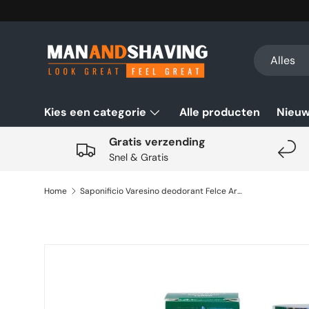
Ga naar inhoud
Zoeken
Productsoo
Alles
Kies een categorie
Alle producten
Nieu
Gratis verzending
Snel & Gratis
Home
Saponificio Varesino deodorant Felce Aromatica 100ml
Ga direct naar productinformatie