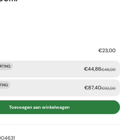
rijs
€23,00
ORTING
€44,86
€46,00
TING
€87,40
€92,00
Toevoegen aan winkelwagen
004631