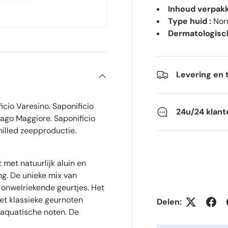
Inhoud verpakk
Type huid :
Nor
Dermatologisch
Levering en 
cio Varesino. Saponificio
24u/24 klant
 Lago Maggiore. Saponificio
milled zeepproductie.
met natuurlijk aluin en
ng. De unieke mix van
 onwelriekende geurtjes. Het
et klassieke geurnoten
Delen:
-aquatische noten. De