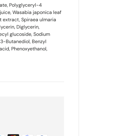
ate, Polyglyceryl-4
juice, Wasabia japonica leaf
it extract, Spiraea ulmaria
lycerin, Diglycerin,
ecyl glucoside, Sodium
1,3-Butanediol, Benzyl
 acid, Phenoxyethanol,