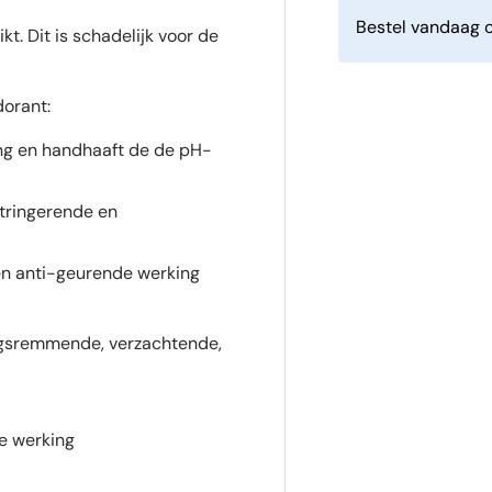
Bestel vandaag o
. Dit is schadelijk voor de
orant:
ng en handhaaft de de pH-
stringerende en
 en anti-geurende werking
ingsremmende, verzachtende,
e werking