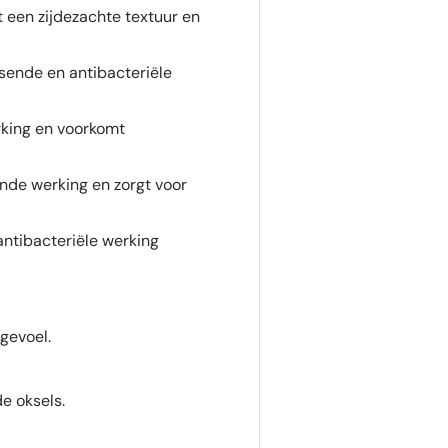
 een zijdezachte textuur en
ssende en antibacteriële
rking en voorkomt
de werking en zorgt voor
antibacteriële werking
 gevoel.
e oksels.