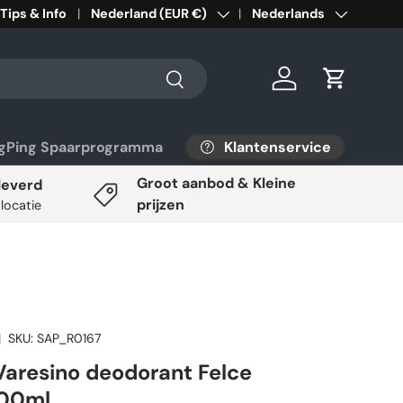
Tips & Info
Land/Regio
Nederland (EUR €)
Taal
Nederlands
Zoeken
Inloggen
Winkelwa
Klantenservice
ngPing Spaarprogramma
Groot aanbod & Kleine
leverd
prijzen
 locatie
|
SKU:
SAP_R0167
 Varesino deodorant Felce
100ml