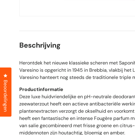
Beschrijving
Herontdek het nieuwe klassieke scheren met Saponifi
Varesino is opgericht in 1945 in Brebbia, vlakbij het
Klik om het dialoogvenster met beoordelingen te openen
Varesino hanteert nog steeds de traditionele triple 
Beoordelingen
Productinformatie
Deze luxe huidvriendelijke en pH-neutrale deodorant 
zeewaterzout heeft een actieve antibacteriële werki
plantenextracten verzorgt de okselhuid en voorkomt
heeft een fantastische en intense Fougère parfum m
van salie gecombineerd met frisse groene en citrus
middennoten zijn houtachtig, bloemig en amber.