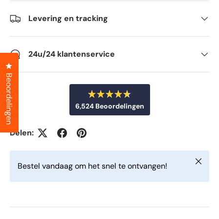
Levering en tracking
24u/24 klantenservice
Klik om het dialoogvenster met beoordelingen te openen
Beoordelingen
B
6,524
Beoordelingen
e
o
6
o
r
,
Delen:
d
5
e
e
2
l
Sluiten
d
4
Bestel vandaag om het snel te ontvangen!
m
g
e
t
e
4
v
.
6
e
v
r
a