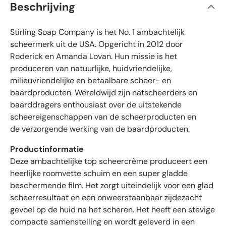
Beschrijving
n
i
d
e
f
5
Stirling Soap Company is het No. 1 ambachtelijk
i
s
t
e
scheermerk uit de USA. Opgericht in 2012 door
e
e
Roderick en Amanda Lovan. Hun missie is het
r
r
r
produceren van natuurlijke, huidvriendelijke,
e
d
n
milieuvriendelijke en betaalbare scheer- en
e
baardproducten. Wereldwijd zijn natscheerders en
b
baarddragers enthousiast over de uitstekende
e
scheereigenschappen van de scheerproducten en
o
de verzorgende werking van de baardproducten.
o
r
Productinformatie
d
Deze ambachtelijke top scheercrème produceert een
e
heerlijke roomvette schuim en een super gladde
l
beschermende film. Het zorgt uiteindelijk voor een glad
i
scheerresultaat en een onweerstaanbaar zijdezacht
n
gevoel op de huid na het scheren. Het heeft een stevige
g
e
compacte samenstelling en wordt geleverd in een