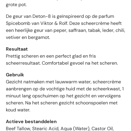
n
grote pot.
m
De geur van Deton-8 is geïnspireerd op de parfum
e
t
Spicebomb van Viktor & Rolf. Deze scheercrème heeft
g
een heerlijke geur van peper, saffraan, tabak, leder, chili,
e
vetiver en bergamot.
m
i
Resultaat
d
Prettig scheren en een perfect glad en fris
d
scheerresultaat. Comfortabel gevoel na het scheren.
e
l
Gebruik
d
Gezicht natmaken met lauwwarm water, scheercrème
4
aanbrengen op de vochtige huid met de scheerkwast, 1
.
minuut lang opschuimen op het gezicht en vervolgens
6
scheren. Na het scheren gezicht schoonspoelen met
s
koud water.
t
e
Actieve bestanddelen
r
Beef Tallow, Stearic Acid, Aqua (Water), Castor Oil,