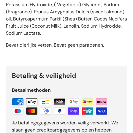
r
Potassium Hydroxide, ( Vegetable) Glycerin , Parfum
e
(Fragrance), Prunus Amygdalus Dulcis (sweet almond)
n
oil, Butyrospermum Parkii (Shea) Butter, Cocos Nucifera
v
Fruit Juice (Coconut Milk), Lanolin, Sodium Hydroxide,
a
Sodium Lactate.
n
d
Bevat dierlijke vetten. Bevat geen parabenen.
e
5
d
o
o
Betaling & veiligheid
r
O
Betaalmethoden
k
e
n
d
o
Je betalingsgegevens worden veilig verwerkt. We
-
slaan geen creditcardgegevens op en hebben
b