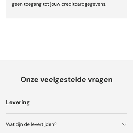
geen toegang tot jouw creditcardgegevens.
e
o
o
r
d
e
l
i
n
g
e
n
Onze veelgestelde vragen
Levering
Wat zijn de levertijden?