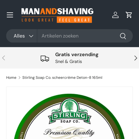
Ga naar inhoud
Inloggen
Win
Zoeken
Productsoort
Alles
Zoeken
Gratis verzending
Vorige
Vol
Snel & Gratis
Home
Stirling Soap Co. scheercrème Deton-8 165ml
Ga direct naar productinformatie