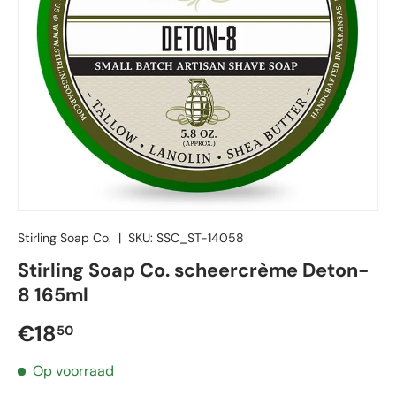
Stirling Soap Co.
|
SKU:
SSC_ST-14058
Stirling Soap Co. scheercrème Deton-
8 165ml
Reguliere prijs
€18
50
Op voorraad