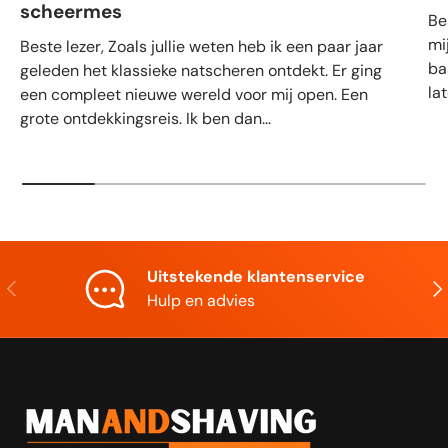
scheermes
Be
mi
Beste lezer, Zoals jullie weten heb ik een paar jaar
ba
geleden het klassieke natscheren ontdekt. Er ging
la
een compleet nieuwe wereld voor mij open. Een
grote ontdekkingsreis. Ik ben dan...
Uitstekende klantenservice
Vorige
Vol
Hulp en advies