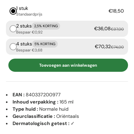
1 stuk
€18,50
Standaardprijs
2 stuks
2,5% KORTING
€36,08
€37,00
Bespaar €0,92
4 stuks
5% KORTING
€70,32
€74,00
Bespaar €3,68
Toevoegen aan winkelwagen
EAN :
840337200977
Inhoud verpakking :
165 ml
Type huid :
Normale huid
Geurclassificatie :
Oriëntaals
Dermatologisch getest :
✓