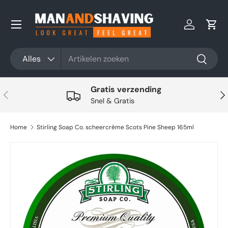
Ga naar inhoud
Inloggen
Win
Zoeken
Productsoort
Alles
Zoeken
Gratis verzending
Vorige
Vol
Snel & Gratis
Home
Stirling Soap Co. scheercrème Scots Pine Sheep 165ml
Ga direct naar productinformatie