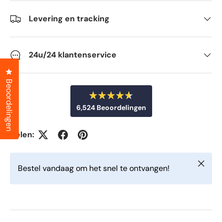
Levering en tracking
24u/24 klantenservice
Klik om het dialoogvenster met beoordelingen te openen
Beoordelingen
B
6,524
Beoordelingen
e
o
6
o
r
,
Delen:
d
5
e
e
2
l
Sluiten
d
4
Bestel vandaag om het snel te ontvangen!
m
g
e
t
e
4
v
.
6
e
v
r
a