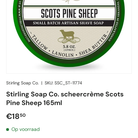
Stirling Soap Co.
|
SKU:
SSC_ST-11774
Stirling Soap Co. scheercrème Scots
Pine Sheep 165ml
Reguliere prijs
€18
50
Op voorraad