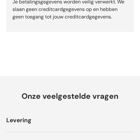
Je betalingsgegevens worden veilig verwerkt. We
e
slaan geen creditcardgegevens op en hebben
o
geen toegang tot jouw creditcardgegevens.
o
r
d
e
l
i
n
g
e
n
Onze veelgestelde vragen
Levering