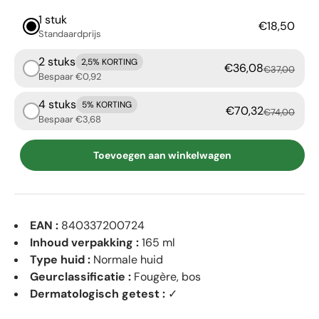
1 stuk
€18,50
Standaardprijs
2 stuks
2,5% KORTING
€36,08
€37,00
Bespaar €0,92
4 stuks
5% KORTING
€70,32
€74,00
Bespaar €3,68
Toevoegen aan winkelwagen
EAN :
840337200724
Inhoud verpakking :
165 ml
Type huid :
Normale huid
Geurclassificatie :
Fougère, bos
Dermatologisch getest :
✓