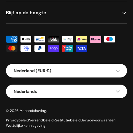
Blijf op de hoogte
Geaccepteerde betaalmethoden
Land/Regio
Nederland (EUR €)
Taal
Nederlands
© 2026
Manandshaving
.
Privacybeleid
Verzendbeleid
Restitutiebeleid
Servicevoorwaarden
Wettelijke kennisgeving