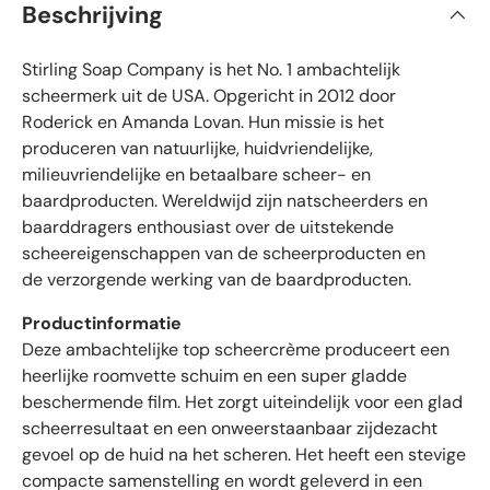
Beschrijving
n
i
d
e
f
5
Stirling Soap Company is het No. 1 ambachtelijk
i
s
t
e
scheermerk uit de USA. Opgericht in 2012 door
e
e
Roderick en Amanda Lovan. Hun missie is het
r
r
r
produceren van natuurlijke, huidvriendelijke,
e
d
n
milieuvriendelijke en betaalbare scheer- en
e
baardproducten. Wereldwijd zijn natscheerders en
b
baarddragers enthousiast over de uitstekende
e
scheereigenschappen van de scheerproducten en
o
de verzorgende werking van de baardproducten.
o
r
Productinformatie
d
Deze ambachtelijke top scheercrème produceert een
e
heerlijke roomvette schuim en een super gladde
l
beschermende film. Het zorgt uiteindelijk voor een glad
i
scheerresultaat en een onweerstaanbaar zijdezacht
n
gevoel op de huid na het scheren. Het heeft een stevige
g
e
compacte samenstelling en wordt geleverd in een