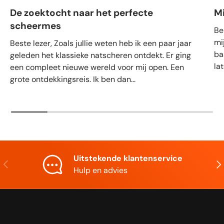
De zoektocht naar het perfecte
M
scheermes
Be
mi
Beste lezer, Zoals jullie weten heb ik een paar jaar
ba
geleden het klassieke natscheren ontdekt. Er ging
la
een compleet nieuwe wereld voor mij open. Een
grote ontdekkingsreis. Ik ben dan...
Uitstekende klantenservice
Vorige
Vol
Hulp en advies