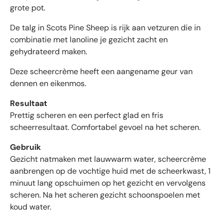
n
grote pot.
m
De talg in Scots Pine Sheep is rijk aan vetzuren die in
e
t
combinatie met lanoline je gezicht zacht en
g
gehydrateerd maken.
e
Deze scheercrème heeft een aangename geur van
m
i
dennen en eikenmos.
d
Resultaat
d
Prettig scheren en een perfect glad en fris
e
l
scheerresultaat. Comfortabel gevoel na het scheren.
d
Gebruik
4
Gezicht natmaken met lauwwarm water, scheercrème
.
6
aanbrengen op de vochtige huid met de scheerkwast, 1
s
minuut lang opschuimen op het gezicht en vervolgens
t
scheren. Na het scheren gezicht schoonspoelen met
e
koud water.
r