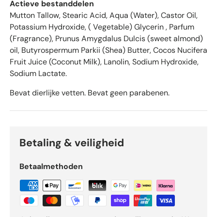
r
Actieve bestanddelen
e
Mutton Tallow, Stearic Acid, Aqua (Water), Castor Oil,
n
Potassium Hydroxide, ( Vegetable) Glycerin , Parfum
v
(Fragrance), Prunus Amygdalus Dulcis (sweet almond)
a
oil, Butyrospermum Parkii (Shea) Butter, Cocos Nucifera
n
Fruit Juice (Coconut Milk), Lanolin, Sodium Hydroxide,
d
Sodium Lactate.
e
5
Bevat dierlijke vetten. Bevat geen parabenen.
d
o
o
r
O
Betaling & veiligheid
k
e
Betaalmethoden
n
d
o
-
b