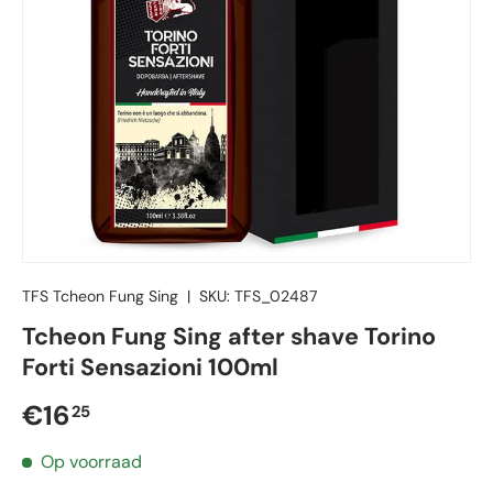
TFS Tcheon Fung Sing
|
SKU:
TFS_02487
Tcheon Fung Sing after shave Torino
Forti Sensazioni 100ml
Reguliere prijs
€16
25
Op voorraad