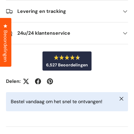
Levering en tracking
Klik om het dialoogvenster met beoordelingen te openen
24u/24 klantenservice
Beoordelingen
B
6,527
Beoordelingen
e
o
6
o
r
,
Delen:
d
5
e
e
2
l
Sluiten
d
7
Bestel vandaag om het snel te ontvangen!
m
g
e
t
e
4
v
.
6
e
v
r
a