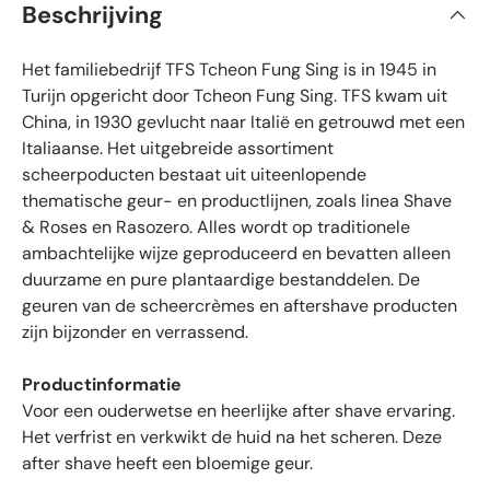
Beschrijving
n
i
d
e
f
5
Het familiebedrijf TFS Tcheon Fung Sing is in 1945 in
i
s
t
e
Turijn opgericht door Tcheon Fung Sing. TFS kwam uit
e
e
China, in 1930 gevlucht naar Italië en getrouwd met een
r
r
r
Italiaanse. Het uitgebreide assortiment
e
d
n
scheerpoducten bestaat uit uiteenlopende
e
thematische geur- en productlijnen, zoals linea Shave
b
& Roses en Rasozero. Alles wordt op traditionele
e
ambachtelijke wijze geproduceerd en bevatten alleen
o
duurzame en pure plantaardige bestanddelen. De
o
geuren van de scheercrèmes en aftershave producten
r
zijn bijzonder en verrassend.
d
e
l
Productinformatie
i
Voor een ouderwetse en heerlijke after shave ervaring.
n
Het verfrist en verkwikt de huid na het scheren. Deze
g
after shave heeft een bloemige geur.
e