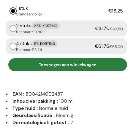
1 stuk
€16,25
Standaardprijs
2 stuks
2,5% KORTING
€31,70
€32,50
Bespaar €0,80
4 stuks
5% KORTING
€61,76
€65,00
Bespaar €3,24
Toevoegen aan winkelwagen
EAN :
8004214002487
Inhoud verpakking :
100 ml
Type huid :
Normale huid
Geurclassificatie :
Bloemig
Dermatologisch getest :
✓