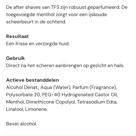
n
De after shaves van TFS zijn robuust geparfumeerd. De
m
toegevoegde menthol zorgt voor een ijskoude
e
scheerbeurt in de ochtend.
t
g
Resultaat
e
Een frisse en verzorgde huid.
m
i
d
Gebruik
d
Direct na het scheren aanbrengen op gezicht en hals.
e
l
Actieve bestanddelen
d
Alcohol Denat., Aqua (Water), Parfum (Fragrance),
4
Polysorbate 20, PEG-40 Hydrogenated Castor Oil,
.
Menthol, Dimethicone Copolyol, Tetrasodium Edta,
6
Linalool, Limonene.
s
t
Bevat alcohol.
e
r