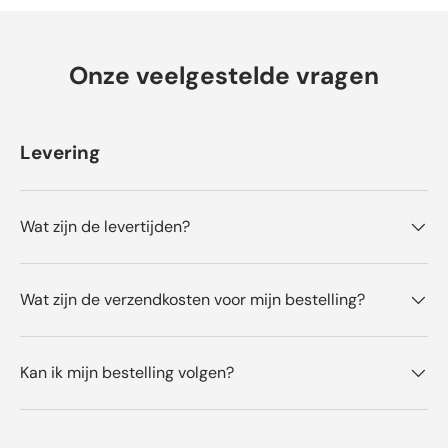
e
o
o
Onze veelgestelde vragen
r
d
e
l
Levering
i
n
g
Wat zijn de levertijden?
e
n
Wat zijn de verzendkosten voor mijn bestelling?
Kan ik mijn bestelling volgen?