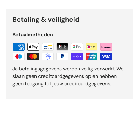
r
e
n
Betaling & veiligheid
v
a
Betaalmethoden
n
d
e
5
d
Je betalingsgegevens worden veilig verwerkt. We
o
slaan geen creditcardgegevens op en hebben
o
r
geen toegang tot jouw creditcardgegevens.
O
k
e
n
d
o
-
b