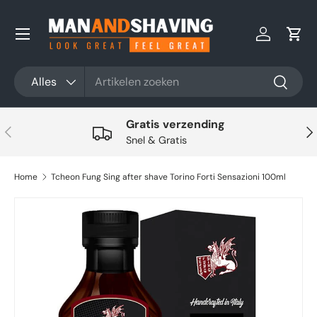
Ga naar inhoud
Inloggen
Win
Zoeken
Productsoort
Alles
Zoeken
Gratis verzending
Vorige
Vol
Snel & Gratis
Home
Tcheon Fung Sing after shave Torino Forti Sensazioni 100ml
Ga direct naar productinformatie