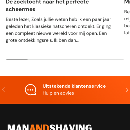
De zoektocht naar het perfecte
M
scheermes
Be
mi
Beste lezer, Zoals jullie weten heb ik een paar jaar
ba
geleden het klassieke natscheren ontdekt. Er ging
la
een compleet nieuwe wereld voor mij open. Een
grote ontdekkingsreis. Ik ben dan...
Uitstekende klantenservice
Vorige
Vol
Hulp en advies