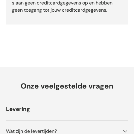
slaan geen creditcardgegevens op en hebben
-
b
geen toegang tot jouw creditcardgegevens.
e
o
o
r
d
e
l
i
n
g
e
Onze veelgestelde vragen
n
Levering
Wat zijn de levertijden?