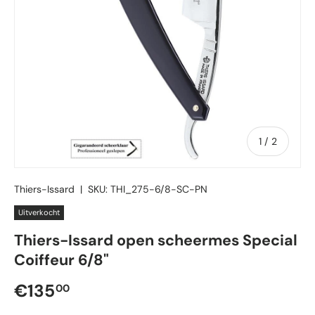
van
1
/
2
Thiers-Issard
|
SKU:
THI_275-6/8-SC-PN
Uitverkocht
Thiers-Issard open scheermes Special
Coiffeur 6/8"
Reguliere prijs
€135
00