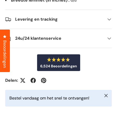
Breedte lemmet (in inches) :
6/8"
Levering en tracking
Klik om het dialoogvenster met beoordelingen te openen
24u/24 klantenservice
Beoordelingen
B
6,524
Beoordelingen
e
o
6
o
r
,
Delen:
d
5
e
e
2
l
Sluiten
d
4
Bestel vandaag om het snel te ontvangen!
m
g
e
t
e
4
v
.