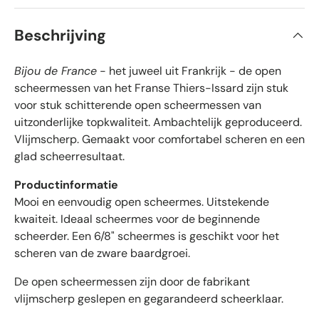
6
e
v
r
a
Beschrijving
n
i
d
e
f
5
Bijou de France
- het juweel uit Frankrijk - de open
i
s
t
e
scheermessen van het Franse Thiers-Issard zijn stuk
e
e
voor stuk schitterende open scheermessen van
r
r
r
uitzonderlijke topkwaliteit. Ambachtelijk geproduceerd.
e
d
n
Vlijmscherp. Gemaakt voor comfortabel scheren en een
e
glad scheerresultaat.
b
e
Productinformatie
o
Mooi en eenvoudig open scheermes. Uitstekende
o
kwaiteit. Ideaal scheermes voor de beginnende
r
scheerder. Een 6/8" scheermes is geschikt voor het
d
scheren van de zware baardgroei.
e
l
De open scheermessen zijn door de fabrikant
i
vlijmscherp geslepen en gegarandeerd scheerklaar.
n