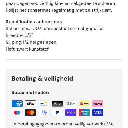
paar dagen voorzichtig kin- en nekgedeelte scheren.
r
Polijst het scheermes regelmatig met de strijkriem.
r
e
Specificaties scheermes
n
Scheermes: 100% carbonstaal en mat gepolijst
v
Breedte: 6/8"
a
Slijping: 1/2 hol geslepen
n
Heft: zwart kunststof
d
e
5
d
o
Betaling & veiligheid
o
r
Betaalmethoden
O
k
e
n
d
Je betalingsgegevens worden veilig verwerkt. We
o