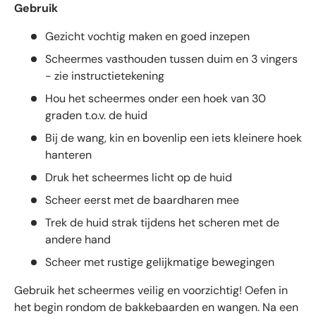
g
Gebruik
e
n
Gezicht vochtig maken en goed inzepen
m
Scheermes vasthouden tussen duim en 3 vingers
e
- zie instructietekening
t
g
Hou het scheermes onder een hoek van 30
e
graden t.o.v. de huid
m
Bij de wang, kin en bovenlip een iets kleinere hoek
i
hanteren
d
d
Druk het scheermes licht op de huid
e
Scheer eerst met de baardharen mee
l
d
Trek de huid strak tijdens het scheren met de
4
andere hand
.
Scheer met rustige gelijkmatige bewegingen
6
s
Gebruik het scheermes veilig en voorzichtig! Oefen in
t
het begin rondom de bakkebaarden en wangen. Na een
e