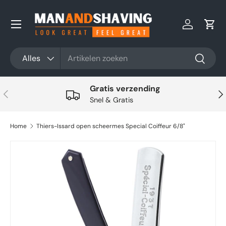
Ga naar inhoud
Inloggen
Win
Zoeken
Productsoort
Alles
Zoeken
Gratis verzending
Vorige
Vol
Snel & Gratis
Home
Thiers-Issard open scheermes Special Coiffeur 6/8"
Ga direct naar productinformatie