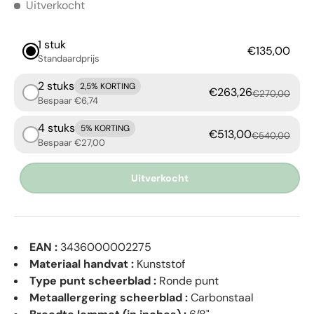
Uitverkocht
1 stuk
€135,00
Standaardprijs
2 stuks
2,5% KORTING
€263,26
€270,00
Bespaar €6,74
4 stuks
5% KORTING
€513,00
€540,00
Bespaar €27,00
Uitverkocht
EAN :
3436000002275
Materiaal handvat :
Kunststof
Type punt scheerblad :
Ronde punt
Metaallergering scheerblad :
Carbonstaal