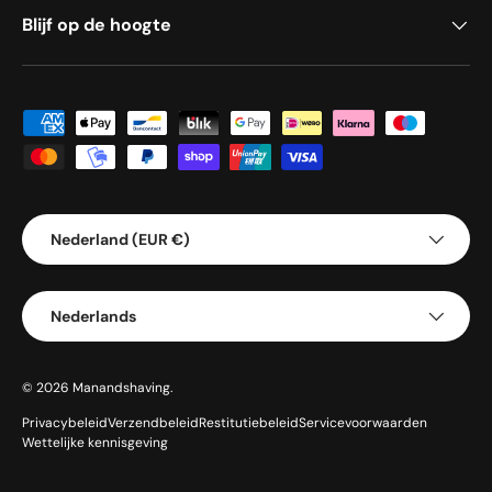
Blijf op de hoogte
Geaccepteerde betaalmethoden
Land/Regio
Nederland (EUR €)
Taal
Nederlands
© 2026
Manandshaving
.
Privacybeleid
Verzendbeleid
Restitutiebeleid
Servicevoorwaarden
Wettelijke kennisgeving