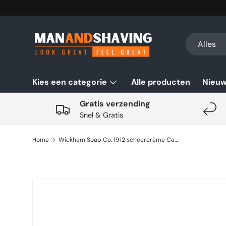
Ga naar inhoud
Zoeken
Productsoo
Alles
Kies een categorie
Alle producten
Nieu
Gratis verzending
Snel & Gratis
Home
Wickham Soap Co. 1912 scheercrème Cashmere 140gr
Ga direct naar productinformatie