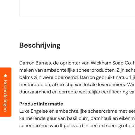
Beschrijving
Darron Barnes, de oprichter van Wickham Soap Co. h
maken van ambachtelijke scheerproducten. Zijn sch
Klik om het dialoogvenster met beoordelingen te openen
balms zijn wereldberoemd. Darron gebruikt natuurlij
Beoordelingen
bestanddelen, afkomstig van lokale leveranciers. Wi
duurzaamheid en correcte wettelijke certificering v
Productinformatie
Luxe Engelse en ambachtelijke scheercrème met een
kalmerende geur van basilicum, patchouli en eiken
scheercrème wordt geleverd in een extreem grote p