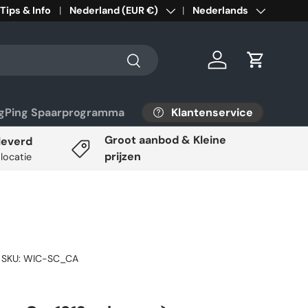
Tips & Info
Land/Regio
Nederland (EUR €)
Taal
Nederlands
Zoeken
Inloggen
Winkelwa
Klantenservice
ngPing Spaarprogramma
Groot aanbod & Kleine
leverd
prijzen
 locatie
|
SKU:
WIC-SC_CA