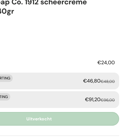
ap Co. 1912 scheercrème
40gr
rijs
€24,00
ORTING
€46,80
€48,00
TING
€91,20
€96,00
Uitverkocht