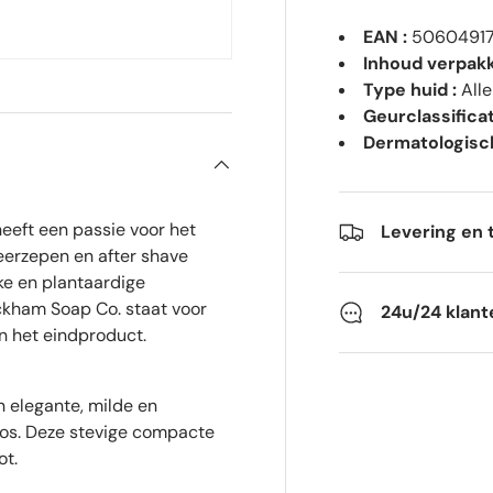
EAN :
5060491
Inhoud verpakk
Type huid :
Alle
Geurclassificat
Dermatologisch
eeft een passie voor het
Levering en 
eerzepen en after shave
ke en plantaardige
ckham Soap Co. staat voor
24u/24 klant
an het eindproduct.
 elegante, milde en
mos. Deze stevige compacte
ot.