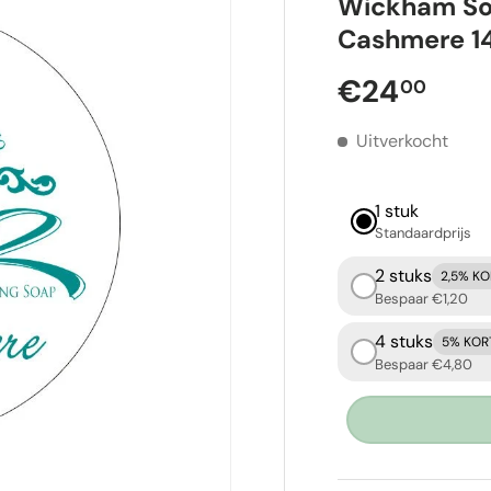
Wickham So
Cashmere 1
Reguliere p
€24
00
Uitverkocht
1 stuk
Standaardprijs
2 stuks
2,5% K
Bespaar €1,20
4 stuks
5% KOR
Bespaar €4,80